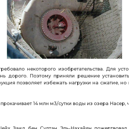
ребовало некоторого изобретательства. Для уст
нь дорого. Поэтому приняли решение установить
рукция позволяет избежать нагрузки на сжатие, но
прокачивает 14 млн м3/сутки воды из озера Насер, 
ейх Заид бен Султан Эль-Нахайян пожертвовал 