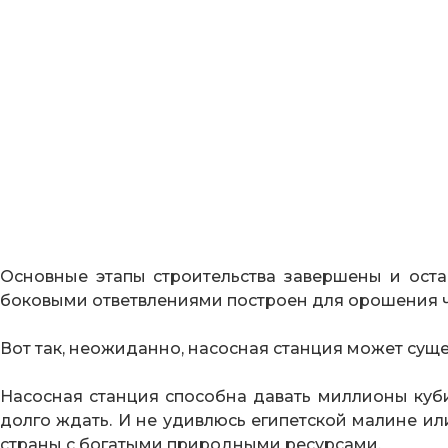
Основные этапы строительства завершены и оста
боковыми ответвлениями построен для орошения ч
Вот так, неожиданно, насосная станция может сущ
Насосная станция способна давать миллионы куби
долго ждать. И не удивлюсь египетской малине ил
страны с богатыми природными ресурсами.