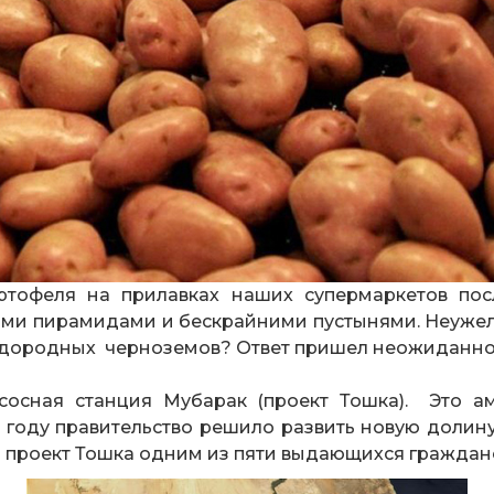
ртофеля на прилавках наших супермаркетов пос
ими пирамидами и бескрайними пустынями. Неужели
лодородных черноземов? Ответ пришел неожиданно
сосная станция Мубарак (проект Тошка). Это ам
 году правительство решило развить новую долину
 проект Тошка одним из пяти выдающихся граждан