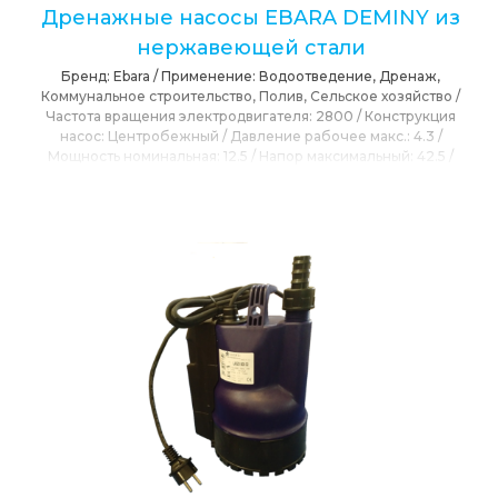
Дренажные насосы EBARA DEMINY из
нержавеющей стали
Бренд:
Ebara
/
Применение:
Водоотведение, Дренаж,
Коммунальное строительство, Полив, Сельское хозяйство
/
Частота вращения электродвигателя:
2800
/
Конструкция
насос:
Центробежный
/
Давление рабочее макс.:
4.3
/
Мощность номинальная:
12.5
/
Напор максимальный:
42.5
/
Напряжение номинальное:
230, 400
/
Максимальная подача:
122
/
Привод:
Электропривод
/
Расположения вала:
Вертикальное
/
Режущий механизм:
Нет
/
Сетевое
напряжение:
230, 400
/
Степень защиты IP:
IP68
/
T max
окружающей среды:
40
/
T max перекачиваемой среды:
35
/
Тип Насоса:
Центробежный, Погружной, Дренажный
/
Функция плавного пуска (УПП):
Нет