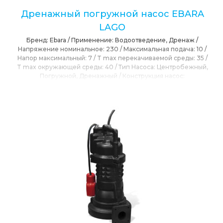
Дренажный погружной насос EBARA
LAGO
Бренд:
Ebara
/
Применение:
Водоотведение, Дренаж
/
Напряжение номинальное:
230
/
Максимальная подача:
10
/
Напор максимальный:
7
/
T max перекачиваемой среды:
35
/
T max окружающей среды:
40
/
Тип Насоса:
Центробежный,
Погружной, Дренажный
/
Конструкция насос:
Канализационный, Центробежный
/
Давление рабочее
макс.:
10
/
Привод:
Электропривод
/
Сетевое напряжение:
230
/
Расположения вала:
Вертикальное
/
Мощность
номинальная:
1.5
/
Режущий механизм:
Нет
/
Степень защиты
IP:
IP44
/
Частота вращения электродвигателя:
2890