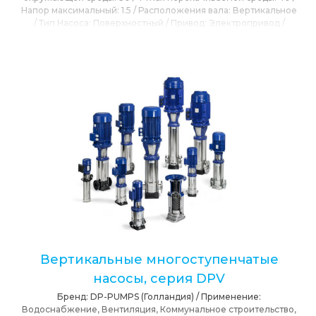
Напор максимальный:
1.5
/
Расположения вала:
Вертикальное
/
Тип Насоса:
Поверхностный
/
Привод:
Электропривод
/
Давление рабочее макс.:
4
/
Частота вращения
электродвигателя:
1000
/
Сетевое напряжение:
10
Вертикальные многоступенчатые
насосы, серия DPV
Бренд:
DP-PUMPS (Голландия)
/
Применение:
Водоснабжение, Вентиляция, Коммунальное строительство,