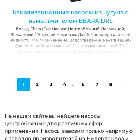
Канализационные насосы из чугуна с
измельчителем EBARA DRS
Бренд:
Ebara
/
Тип Насоса:
Центробежный, Погружной,
Фекальный
/
Режущий механизм:
Да
/
Температура рабочей
жидкости:
+40
/
Применение:
Водоотведение, Канализация
/
Давление рабочее макс.:
40
/
Напор максимальный:
70
/
Максимальная подача:
60
/
Привод:
Электропривод
/
Сетевое напряжение:
230, 400
/
Частота вращения
электродвигателя:
2754, 2890
/
Расположения вала:
Вертикальное
/
T max окружающей среды:
40
/
T max
перекачиваемой среды:
40
/
Конструкция насос:
Канализационный, Центробежный
1
2
3
4
…
6
7
8
→
На нашем сайте вы найдете насосы
центробежные для различных сфер
применения. Насосы завозим только напрямую
с заводов-производителей из Нидерландов и