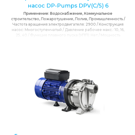
насос DP-Pumps DPV(C/S) 6
Применение:
Водоснабжение, Коммунальное
строительство, Пожаротушение, Полив, Промышленность
/
Частота вращения электродвигателя:
2900
/
Конструкция
насос:
Многоступенчатый
/
Давление рабочее макс.:
10, 16,
25, 40
/
Функция плавного пуска (УПП):
Нет
/
Мощность
номинальная:
5.5
/
Напор максимальный:
253
/
Напряжение
номинальное:
230/400
/
Максимальная подача:
9
/
Привод:
Электропривод
/
Расположения вала:
Вертикальное
/
Режущий механизм:
Нет
/
Сетевое напряжение:
230, 400
/
Степень защиты IP:
IP55
/
T max окружающей среды:
40
/
T
max перекачиваемой среды:
120
/
Тип Насоса:
Центробежный
/
Бренд:
DP-PUMPS (Голландия)