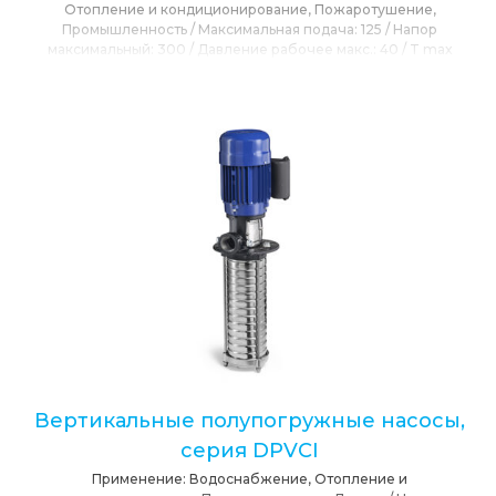
Отопление и кондиционирование, Пожаротушение,
Промышленность
/
Максимальная подача:
125
/
Напор
максимальный:
300
/
Давление рабочее макс.:
40
/
T max
окружающей среды:
40
/
T max перекачиваемой среды:
120
/
Частота вращения электродвигателя:
2950
/
Конструкция
насос:
Многоступенчатый, Центробежный
/
Тип Насоса:
Центробежный, Поверхностный
/
Сетевое напряжение:
230,
380
/
Расположения вала:
Вертикальное
/
Привод:
Электропривод
Вертикальные полупогружные насосы,
серия DPVСI
Применение:
Водоснабжение, Отопление и