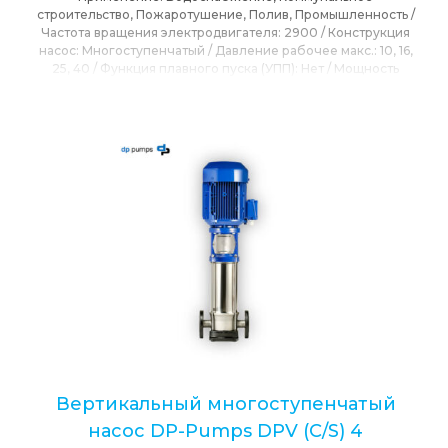
строительство, Пожаротушение, Полив, Промышленность
/
Частота вращения электродвигателя:
2900
/
Конструкция
насос:
Многоступенчатый
/
Давление рабочее макс.:
10, 16,
25, 40
/
Функция плавного пуска (УПП):
Нет
/
Мощность
номинальная:
2.2
/
Напор максимальный:
230
/
Напряжение
номинальное:
230/400
/
Максимальная подача:
3
/
Привод:
Электропривод
/
Расположения вала:
Вертикальное
/
Режущий механизм:
Нет
/
Сетевое напряжение:
230, 400
/
Степень защиты IP:
IP55
/
T max окружающей среды:
40
/
T
max перекачиваемой среды:
120
/
Тип Насоса:
Центробежный
/
Бренд:
DP-PUMPS (Голландия)
Вертикальный многоступенчатый
насос DP-Pumps DPV (C/S) 4