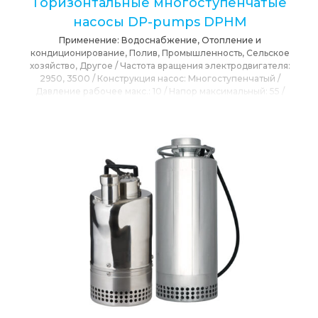
Горизонтальные многоступенчатые
насосы DP-pumps DPHM
Применение:
Водоснабжение, Отопление и
кондиционирование, Полив, Промышленность, Сельское
хозяйство, Другое
/
Частота вращения электродвигателя:
2950, 3500
/
Конструкция насос:
Многоступенчатый
/
Давление рабочее макс.:
10
/
Напор максимальный:
55
/
Максимальная подача:
9
/
Привод:
Электропривод
/
Расположения вала:
Горизонтальное
/
Сетевое напряжение:
230, 400
/
T max окружающей среды:
55
/
T max
перекачиваемой среды:
60
/
Тип Насоса:
Центробежный,
Поверхностный