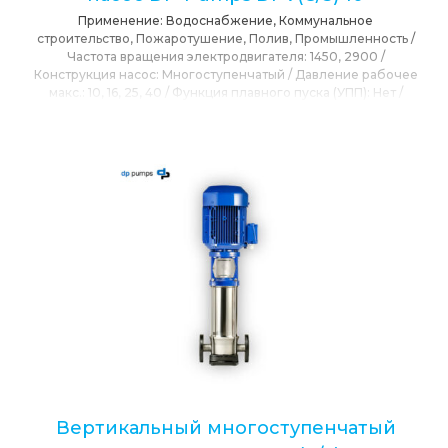
Применение:
Водоснабжение, Коммунальное
строительство, Пожаротушение, Полив, Промышленность
/
Частота вращения электродвигателя:
1450, 2900
/
Конструкция насос:
Многоступенчатый
/
Давление рабочее
макс.:
10, 16, 25, 40
/
Функция плавного пуска (УПП):
Нет
/
Мощность номинальная:
7.5
/
Напор максимальный:
240
/
Напряжение номинальное:
230/400
/
Максимальная подача:
10
/
Привод:
Электропривод
/
Расположения вала:
Вертикальное
/
Режущий механизм:
Нет
/
Сетевое
напряжение:
230, 400
/
Степень защиты IP:
IP55
/
T max
окружающей среды:
40
/
T max перекачиваемой среды:
120
/
Тип Насоса:
Центробежный
/
Бренд:
DP-PUMPS (Голландия)
Вертикальный многоступенчатый