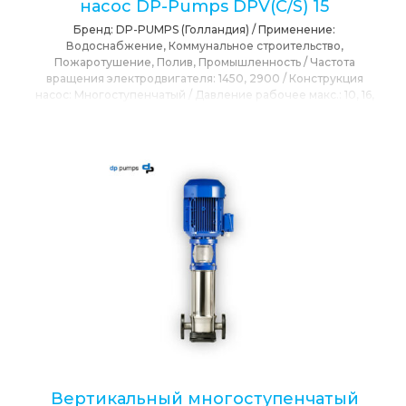
насос DP-Pumps DPV(C/S) 15
Бренд:
DP-PUMPS (Голландия)
/
Применение:
Водоснабжение, Коммунальное строительство,
Пожаротушение, Полив, Промышленность
/
Частота
вращения электродвигателя:
1450, 2900
/
Конструкция
насос:
Многоступенчатый
/
Давление рабочее макс.:
10, 16,
25, 40
/
Функция плавного пуска (УПП):
Нет
/
Мощность
номинальная:
15
/
Напор максимальный:
248
/
Напряжение
номинальное:
230/400
/
Максимальная подача:
15
/
Привод:
Электропривод
/
Расположения вала:
Вертикальное
/
Режущий механизм:
Нет
/
Сетевое напряжение:
230, 400
/
Степень защиты IP:
IP55
/
T max окружающей среды:
40
/
T
max перекачиваемой среды:
120
/
Тип Насоса:
Центробежный
Вертикальный многоступенчатый