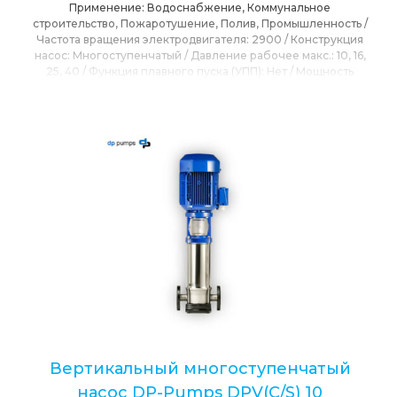
Применение:
Водоснабжение, Коммунальное
строительство, Пожаротушение, Полив, Промышленность
/
Частота вращения электродвигателя:
2900
/
Конструкция
насос:
Многоступенчатый
/
Давление рабочее макс.:
10, 16,
25, 40
/
Функция плавного пуска (УПП):
Нет
/
Мощность
номинальная:
4
/
Напор максимальный:
233
/
Напряжение
номинальное:
230/400
/
Максимальная подача:
6
/
Привод:
Электропривод
/
Расположения вала:
Вертикальное
/
Режущий механизм:
Нет
/
Сетевое напряжение:
230, 400
/
Степень защиты IP:
IP55
/
T max окружающей среды:
40
/
T
max перекачиваемой среды:
120
/
Тип Насоса:
Центробежный
/
Бренд:
DP-PUMPS (Голландия)
Вертикальный многоступенчатый
насос DP-Pumps DPV(C/S) 10