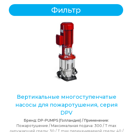
Фильтр
Вертикальные многоступенчатые
насосы для пожаротушения, серия
DPV
Бренд:
DP-PUMPS (Голландия)
/
Применение:
Пожаротушение
/
Максимальная подача:
300
/
T max
окружающей среды:
30
/
T max перекачиваемой среды:
40
/