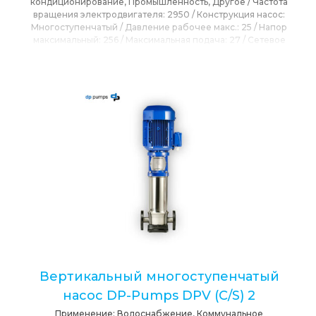
кондиционирование, Промышленность, Другое
/
Частота
вращения электродвигателя:
2950
/
Конструкция насос:
Многоступенчатый
/
Давление рабочее макс.:
25
/
Напор
максимальный:
256
/
Максимальная подача:
27
/
Сетевое
напряжение:
230, 400, 690
/
Привод:
Электропривод
/
Расположения вала:
Вертикальное
/
T max окружающей
среды:
40
/
T max перекачиваемой среды:
120
/
Тип Насоса:
Полупогружной
/
Бренд:
DP-PUMPS (Голландия)
Вертикальный многоступенчатый
насос DP-Pumps DPV (C/S) 2
Применение:
Водоснабжение, Коммунальное