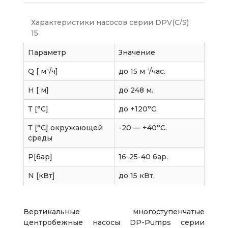
Характеристики насосов серии DPV(C/S)
15
Параметр
Значение
3
3
Q [ м
/ч]
до 15 м
/час.
H [ м]
до 248 м.
Т [°C]
до +120°С.
Т [°C] окружающей
-20 — +40°С.
среды
P[бар]
16-25-40 бар.
N [кВт]
до 15 кВт.
Вертикальные многоступенчатые
центробежные насосы DP-Pumps серии