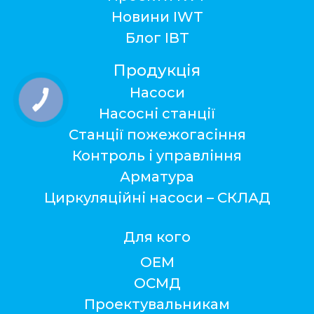
Новини IWT
Блог ІВТ
Продукція
Насоси
КНОПКА
ЗВ'ЯЗКУ
Насосні станції
Станції пожежогасіння
Контроль і управління
Арматура
Циркуляційні насоси – СКЛАД
Для кого
ОЕМ
ОСМД
Проектувальникам