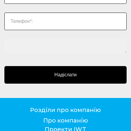
Надіслати
Розділи про компанію
Про компанію
Проекти IWT