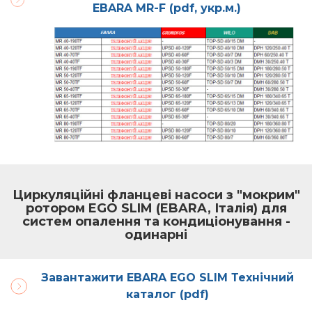
EBARA MR-F (pdf, укр.м.)
Циркуляційні фланцеві насоси з "мокрим"
ротором EGO SLIM (EBARA, Італія) для
систем опалення та кондиціонування -
одинарні
Зав антажити EBARA EGO SLIM Технічний
каталог (pdf)