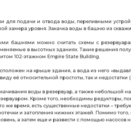
 для подачи и отвода воды, переливными устро
мой замера уровня. Закачка воды в башню из скваж
ми башнями можно считать схемы с резервуарам
именяемые в высотных зданиях. Такие решения пол
итом 102-этажном Empire State Building.
асположен на крыше здания, а вода из него «выдав
иду её относительной простоты, так и недостатки (р
качивания воды в резервуар, а также небольшой н
ервуаром. Кроме того, необходимы редукторы, п
 то же время, есть существенные недостатки – тре
ротечки и затопления нижних этажей. Помимо того,
овень, а затем еще и развести с помощью насосов н