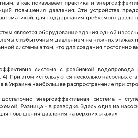
тным, а как показывает практика и энергоэффект
нций повышения давления. Эти устройства предс
автоматикой, для поддержания требуемого давлени
тым является оборудование здания одной насосной 
лемы с избыточным давлением на нижних этажах п
нной системы в том, что для создания постоянно в
оэффективна система с разбивкой водопровода 
. 4). При этом используются несколько насосных с
ла в Украине наибольшее распространение при стр
остаточно энергоэффективная система – ступе
емой. Разница – в разводке. Здесь одна из насос
для повышения давления на верхних этажах.