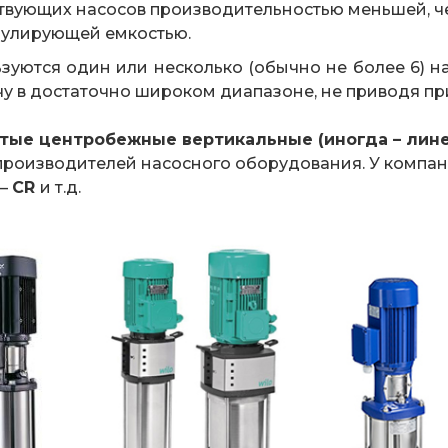
вующих насосов производительностью меньшей, че
мулирующей емкостью.
ьзуются один или несколько (обычно не более 6) н
у в достаточно широком диапазоне, не приводя пр
тые центробежные вертикальные (иногда – лин
 производителей насосного оборудования. У компа
 –
CR
и т.д.