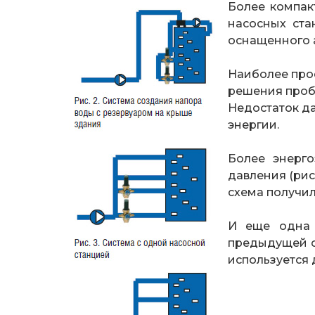
Более компак
насосных ста
оснащенного 
Наиболее прос
решения проб
Недостаток да
энергии.
Более энерг
давления (рис
схема получи
И еще одна д
предыдущей сх
используется 