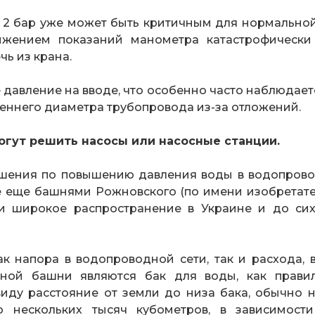
2 бар уже может быть критичным для нормальной 
ижением показаний манометра катастрофически
чь из крана.
давление на вводе, что особенно часто наблюдаетс
реннего диаметра трубопровода из-за отложений.
гут решить насосы или насосные станции.
ешения по повышению давления воды в водопрово
е еще башнями Рожновского (по имени изобретат
ли широкое распространение в Украине и до си
 напора в водопроводной сети, так и расхода, вед
ной башни являются бак для воды, как правил
 виду расстояние от земли до низа бака, обычно 
до нескольких тысяч кубометров, в зависимост