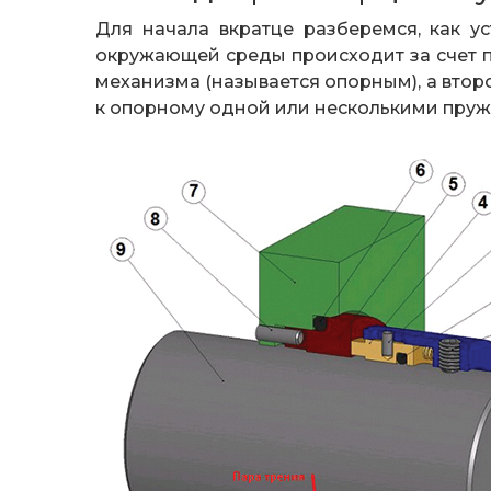
Для начала вкратце разберемся, как у
окружающей среды происходит за счет п
механизма (называется опорным), а вто
к опорному одной или несколькими пружина