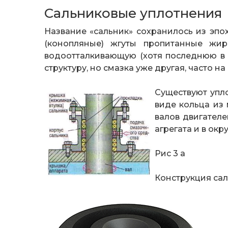
Сальниковые уплотнения
Название «сальник» сохранилось из эпо
(конопляные) жгуты пропитанные жи
водоотталкивающую (хотя последнюю в 
структуру, но смазка уже другая, часто н
Существуют упл
виде кольца из
валов двигателе
агрегата и в ок
Рис 3 а
Конструкция сал