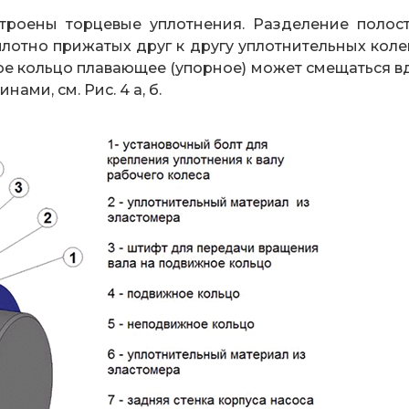
строены торцевые уплотнения. Разделение полост
лотно прижатых друг к другу уплотнительных колец
рое кольцо плавающее (упорное) может смещаться в
ми, см. Рис. 4 а, б.