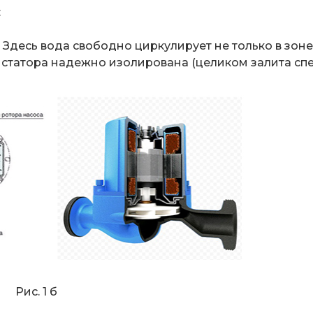
:
 б. Здесь вода свободно циркулирует не только в зо
а статора надежно изолирована (целиком залита с
 1 б