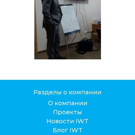
Разделы о компании
О компании
Проекты
Новости IWT
Блог IWT