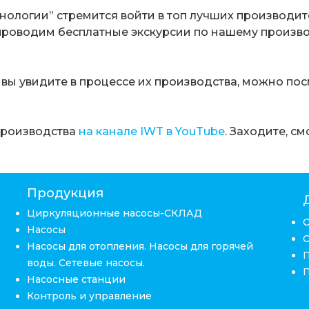
логии” стремится войти в топ лучших производите
мы проводим бесплатные экскурсии по нашему произв
вы увидите в процессе их производства, можно пос
производства
на канале IWT в YouTube
. Заходите, с
Продукция
Циркуляционные насосы-СКЛАД
Насосы
Насосы для отопления. Насосы для горячей
воды. Сетевые насосы.
Насосные станции
Контроль и управление