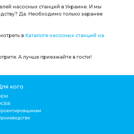
лей насосных станций в Украине. И мы
одству? Да. Необходимо только заранее
мотреть в
Каталоге насосных станций на
мотрите. А лучше приезжайте в гости!
Для кого
ОЕМ
ОСББ
Проектировщикам
Производство