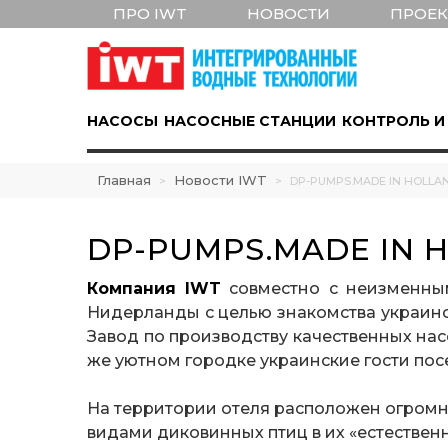
ПРО IWT
НОВОСТИ
ПРОЕ
НАСОСЫ
НАСОСНЫЕ СТАНЦИИ
КОНТРОЛЬ И
Главная
Новости IWT
>
>
DP-PUMPS.MADE IN HOLLA
DP-PUMPS.MADE IN 
Компания IWT
совместно с неизменн
Нидерланды с целью знакомства украинс
Завод по производству качественных нас
же уютном городке украинские гости пос
На территории отеля расположен огромн
видами диковинных птиц в их «естественн