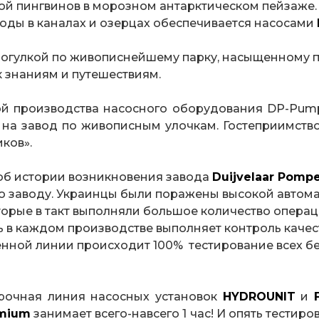
й пингвинов в морозном антарктическом пейзаже. К
ды в каналах и озерцах обеспечивается насосами
огулкой по живописнейшему парку, насыщенному п
к знаниям и путешествиям.
ой производства насосного оборудования DP-Pump
 на завод по живописным улочкам. Гостеприимств
ков».
 об истории возникновения завода
Duijvelaar Pomp
по заводу. Украинцы были поражены высокой автом
оторые в такт выполняли большое количество операц
ь в каждом производстве выполняет контроль качест
енной линии происходит 100% тестирование всех бе
орочная линия насосных установок
HYDRO
UNIT
и
emium
занимает всего-навсего 1 час! И опять тестир