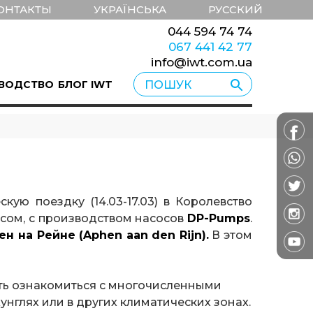
ОНТАКТЫ
УКРАЇНСЬКА
РУССКИЙ
044 594 74 74
067 441 42 77
info@iwt.com.ua
ВОДСТВО
БЛОГ IWT
кую поездку (14.03-17.03) в Королевство
сом, с производством насосов
DP-Pumps
.
н на Рейне (Aphen aan den Rijn).
В этом
ть ознакомиться с многочисленными
унглях или в других климатических зонах.