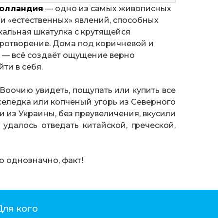
Голландия
— одно из самых живописных
и «естественных» явлений, способных
ыкальная шкатулка с крутящейся
ротворение. Дома под коричневой и
ы — всё создаёт ощущение верно
ти в себя.
. Воочию увидеть, пощупать или купить все
, селедка или копченый угорь из Северного
и из Украины, без преувеличения, вкусили
удалось отведать китайской, греческой,
о однозначно, факт!
Для кого