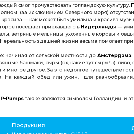
каждый смог прочувствовать голландскую культуру.
полном (за исключением Северного моря) отсутстви
о красива — как может быть умильна и красива муз
оторое посещает приехавшего в
Нидерланды
— уми
налы, ветряные мельницы, ухоженные коровы и овц
 Нереальность здешней жизни весьма помогает прий
е: начиная от сельской местности до
Амстердама
нные башмаки, сыры (ох, какие тут сыры!:-)), пиво
 и многое другое. За это недолгое путешествие гост
. На каждый обед или ужин, для разнообразия, 
DP-Pumps
также являются символом Голландии и эт
Продукция
Циркуляционные насосы-СКЛАД