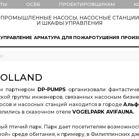
КТЫ
ОСББ
ПРОЕКТИРОВЩИКАМ
К
ПРОМЫШЛЕННЫЕ НАСОСЫ, НАСОСНЫЕ СТАНЦИИ
И ШКАФЫ УПРАВЛЕНИЯ
 УПРАВЛЕНИЕ
АРМАТУРА ДЛЯ ПОЖАРОТУШЕНИЯ
ПРОИЗ
ND
HOLLAND
ым партнером
DP-PUMPS
организовали фантастичес
кой группы инженеров, связанных насосным бизне
осов и насосных станций находится в городе
Альфе
елились в сказочном отеле
VOGELPARK AVIFAUNA.
ый птичий парк. Парк дает посетителям возможнос
ой» среде обитания, к примеру, в Филиппинских дж