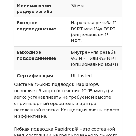
Минимальный
75 мм
радиус изгиба
Входное
Наружная резьба 1″
подсоединение
BSPT или 1¼» BSPT
(опционально 1″
NPT)
Выходное
Внутренняя резьба
подсоединение
½» NPT или ¾» NPT
(опционально BSPT)
Сертификация
UL Listed
Система гибких подводок Rapidrop®
позволяет быстро (в течение 10-15 минут) и
легко устанавливать на требуемой высоте
спринклерный ороситель в центре
потолочной плитки. Концепция очень проста
и эффективна.
Гибкая подводка Rapidrop® – это составной
узел, состоящий из гофрированного гибкого