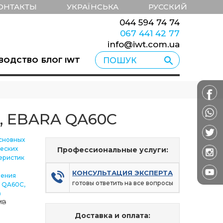
ОНТАКТЫ
УКРАЇНСЬКА
РУССКИЙ
044 594 74 74
067 441 42 77
info@iwt.com.ua
ВОДСТВО
БЛОГ IWT
в, EBARA QA60C
сновных
еских
Профессиональные услуги:
еристик
КОНСУЛЬТАЦИЯ ЭКСПЕРТА
ления
готовы ответить на все вопросы
 QA60C,
з
1MB
Доставка и оплата: