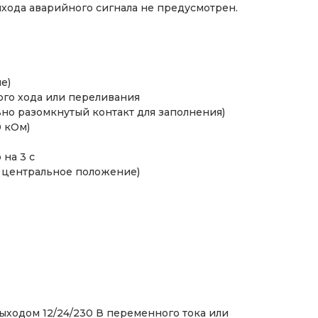
ыхода аварийного сигнала не предусмотрен.
е)
ого хода или переливания
но разомкнутый контакт для заполнения)
0 кОм)
на 3 с
в центральное положение)
выходом 12/24/230 В переменного тока или