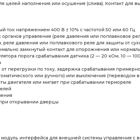
я целей наполнения или осушения (слива). Контакт для в
й ток напряжением 400 В ± 10% с частотой 50 или 60 Гц
органов управления (реле давления или поплавковое рел
, реле давления или поплавкового реле для защиты от сух
рмально замкнутый контакт для опорожнения или нормаль
ятора порога срабатывания датчика (2 — 20 кОм, 10 — 10
а
 от перегрузки по току, задержка срабатывания примерно 
томатического или ручного) или выключения (переводом 
оты двигателя или мигает при срабатывании термореле
телей
ления
 при открывании дверцы
я: модуль интерфейса для внешней системы управления с 