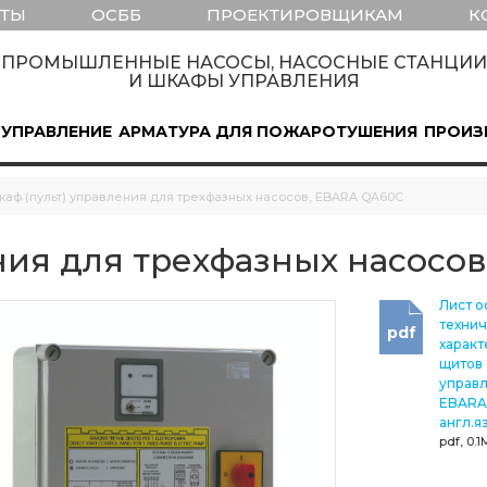
КТЫ
ОСББ
ПРОЕКТИРОВЩИКАМ
К
ПРОМЫШЛЕННЫЕ НАСОСЫ, НАСОСНЫЕ СТАНЦИИ
И ШКАФЫ УПРАВЛЕНИЯ
 УПРАВЛЕНИЕ
АРМАТУРА ДЛЯ ПОЖАРОТУШЕНИЯ
ПРОИЗ
каф (пульт) управления для трехфазных насосов, EBARA QA60C
ния для трехфазных насосо
Лист о
технич
pdf
характ
щитов
управ
EBARA
англ.я
pdf, 0.