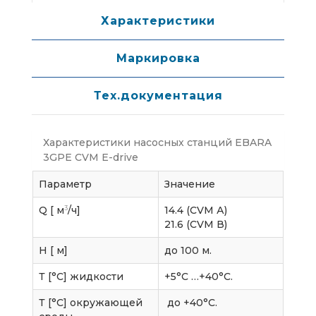
Характеристики
Маркировка
Тех.документация
Характеристики насосных станций EBARA
3GPE CVM E-drive
Параметр
Значение
3
Q [ м
/ч]
14.4 (CVM А)
21.6 (CVM В)
H [ м]
до 100 м.
Т [°C] жидкости
+5°С …+40°С.
Т [°C] окружающей
до +40°С.