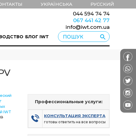
ОНТАКТЫ
УКРАЇНСЬКА
РУССКИЙ
044 594 74 74
067 441 42 77
info@iwt.com.ua
ВОДСТВО
БЛОГ IWT
PV
ческий
г
Профессиональные услуги:
ных
ий IWT
КОНСУЛЬТАЦИЯ ЭКСПЕРТА
MB
готовы ответить на все вопросы