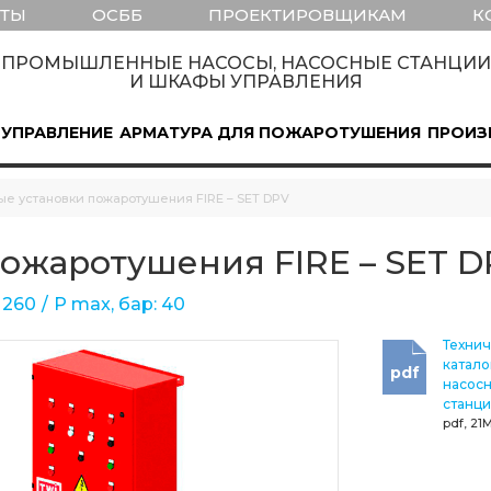
КТЫ
ОСББ
ПРОЕКТИРОВЩИКАМ
К
ПРОМЫШЛЕННЫЕ НАСОСЫ, НАСОСНЫЕ СТАНЦИИ
И ШКАФЫ УПРАВЛЕНИЯ
 УПРАВЛЕНИЕ
АРМАТУРА ДЛЯ ПОЖАРОТУШЕНИЯ
ПРОИЗ
е установки пожаротушения FIRE – SET DPV
ожаротушения FIRE – SET D
 260
Р max, бар: 40
Техни
катало
pdf
наcос
станц
pdf, 21