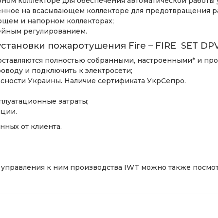
рном коллекторе для обеспечения автоматической работы 
вленное на всасывающем коллекторе для предотвращения ра
ющем и напорном коллекторах;
ейным регулированием.
становки пожаротушения Fire – FIRE SET DPV
ставляются полностью собранными, настроенными* и пр
оводу и подключить к электросети;
сности Украины. Наличие сертификата УкрСепро.
плуатационные затраты;
нции.
нных от клиента.
управления к ним производства IWT можно также посмо