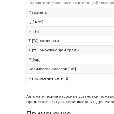
Характеристики насосных станций пожаро
Параметр
3
Q [ м
/ч]
H [ м]
Т [°C] жидкости
Т [°C] окружающей среды
P[бар]
Количество насосов [шт]
Напряжение сети [В]
Автоматические насосные установки пожаро
предназначены для спринклерных, дренчерн
Применение