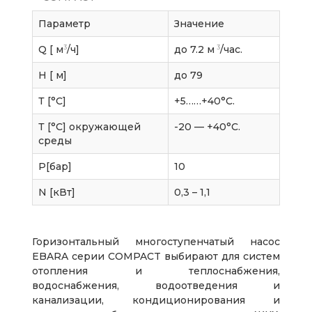
Параметр
Значение
3
3
Q [ м
/ч]
до 7.2 м
/час.
H [ м]
до 79
Т [°C]
+5……+40°С.
Т [°C] окружающей
-20 — +40°С.
среды
P[бар]
10
N [кВт]
0,3 – 1,1
Горизонтальный многоступенчатый насос
EBARA серии COMPACT выбирают для систем
отопления и теплоснабжения,
водоснабжения, водоотведения и
канализации, кондиционирования и