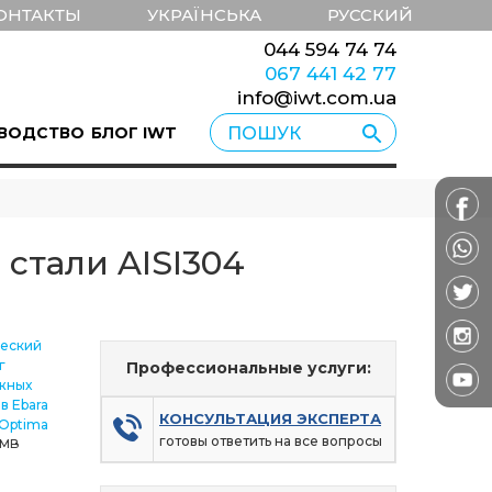
ОНТАКТЫ
УКРАЇНСЬКА
РУССКИЙ
044 594 74 74
067 441 42 77
info@iwt.com.ua
ВОДСТВО
БЛОГ IWT
стали AISI304
ческий
г
Профессиональные услуги:
жных
в Ebara
КОНСУЛЬТАЦИЯ ЭКСПЕРТА
Optima
готовы ответить на все вопросы
3 MB