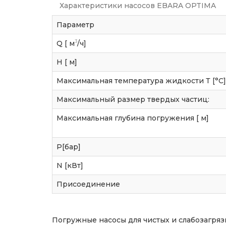
Характеристики насосов EBARA OPTIMA
Параметр
3
Q [ м
/ч]
H [ м]
Максимальная температура жидкости Т [°C]
Максимальный размер твердых частиц:
Максимальная глубина погружения [ м]
P[бар]
N [кВт]
Присоединение
Погружные насосы для чистых и слабозагря