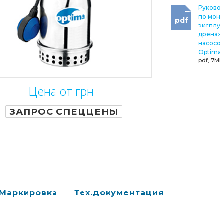
Руков
по мон
pdf
эксплу
дрена
насосо
Optim
pdf, 7M
Цена от грн
ЗАПРОС СПЕЦЦЕНЫ
Маркировка
Тех.документация