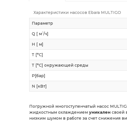
Характеристики насосов Ebara MULTIGO
Параметр
3
Q [ м
/ч]
H [ м]
Т [°C]
Т [°C] окружающей среды
P[бар]
N [кВт]
Погружной многоступенчатый насос MULTIG
жидкостным охлаждением
уникален
своей 
низким шумом в работе за счет снижения ви