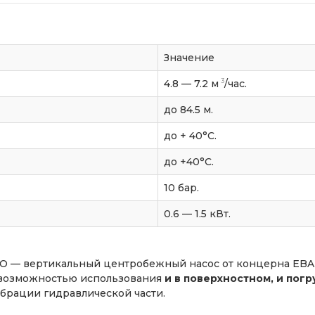
Значение
3
4.8 — 7.2 м
/час.
до 84.5 м.
до + 40°С.
до +40°С.
10 бар.
0.6 — 1.5 кВт.
O — вертикальный центробежный насос от концерна EBA
возможностью использования
и в поверхностном, и пог
брации гидравлической части.