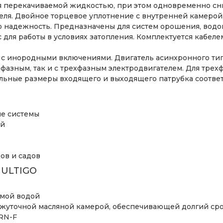
 перекачиваемой жидкостью, при этом одновременно сни
теля. Двойное торцевое уплотнение с внутренней камер
ю надежность. Предназначены для систем орошения, водоп
с для работы в условиях затопления. Комплектуется кабел
с инородными включениями. Двигатель асинхронного типа
офазным, так и с трехфазным электродвигателем. Для тре
ьные размеры входящего и выходящего патрубка соответ
е системы
ий
ов и садов
MULTIGO
емой водой
жуточной масляной камерой, обеспечивающей долгий ср
 RN-F