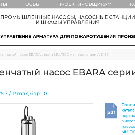
КТЫ
ОСББ
ПРОЕКТИРОВЩИКАМ
К
ПРОМЫШЛЕННЫЕ НАСОСЫ, НАСОСНЫЕ СТАНЦИИ
И ШКАФЫ УПРАВЛЕНИЯ
 УПРАВЛЕНИЕ
АРМАТУРА ДЛЯ ПОЖАРОТУШЕНИЯ
ПРОИЗ
енчатый насос EBARA серии MULTIGO из нерж. стали AISI 304
енчатый насос EBARA серии
5.7
Р max, бар: 10
Техни
катало
pdf
вертик
много
насосо
MULTI