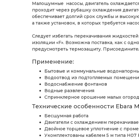
Малошумные насосы, двигатель охлаждается
проходит через рубашку охлаждения двига
обеспечивает долгий срок службы и высоку
а также установок, в которых требуется насо
Следует избегать перекачивания жидкостей 
изоляции «F». Возможна поставка, как с одн
предусмотреть термозащиту. Присоединител
Применение:
Бытовые и коммунальные водонапорны
Водоотвод из подтопляемых помещен
Водоснабжение фонтанов
Водные развлечения
Спринклерное орошение малых огород
Технические особенности Ebara 
Бесшумная работа
Двигатели с охлаждением перекачива
Двойное торцевое уплотнение с проме
Укомплектованы кабелем 5 м типа H07