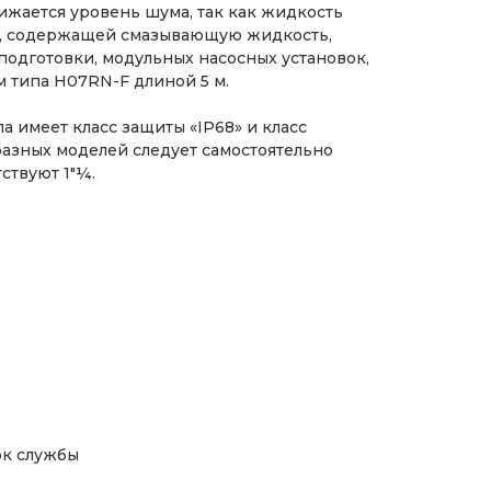
жается уровень шума, так как жидкость
ой, содержащей смазывающую жидкость,
одготовки, модульных насосных установок,
ем типа H07RN-F длиной 5 м.
 имеет класс защиты «IP68» и класс
хфазных моделей следует самостоятельно
ствуют 1″¼.
ок службы