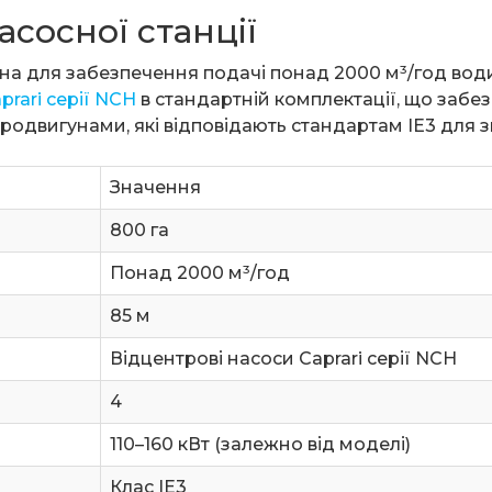
асосної станції
ана для забезпечення подачі понад 2000 м³/год вод
prari серії NCН
в стандартній комплектації, що забез
тродвигунами, які відповідають стандартам IE3 для
Значення
800 га
Понад 2000 м³/год
85 м
Відцентрові насоси Caprari серії NCH
4
110–160 кВт (залежно від моделі)
Клас IE3