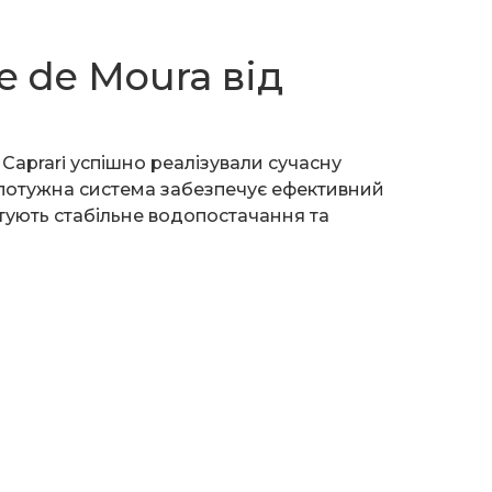
e de Moura від
Caprari успішно реалізували сучасну
я потужна система забезпечує ефективний
нтують стабільне водопостачання та