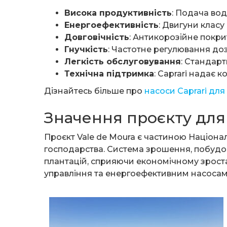
Висока продуктивність
: Подача во
Енергоефективність
: Двигуни клас
Довговічність
: Антикорозійне покри
Гнучкість
: Частотне регулювання до
Легкість обслуговування
: Стандарт
Технічна підтримка
: Caprari надає 
Дізнайтесь більше про
насоси Caprari дл
Значення проєкту для
Проєкт Vale de Moura є частиною Націона
господарства. Система зрошення, побудов
плантацій, сприяючи економічному зроста
управління та енергоефективним насосам 