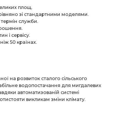
еликих площ.
орівняно зі стандартними моделями.
 термін служби.
зрошення.
н і сервісу.
ніж 50 країнах.
ної на розвиток сталого сільського
табільне водопостачання для мигдалевих
авдяки автоматизованій системі
отистояти викликам зміни клімату.