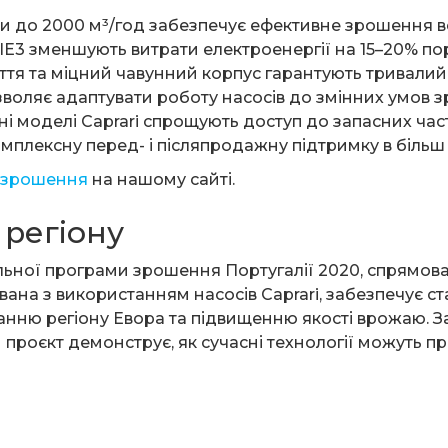
ди до 2000 м³/год забезпечує ефективне зрошення в
у IE3 зменшують витрати електроенергії на 15–20% п
ття та міцний чавунний корпус гарантують тривалий
зволяє адаптувати роботу насосів до змінних умов 
ні моделі Caprari спрощують доступ до запасних части
комплексну перед- і післяпродажну підтримку в більш 
я зрошення
на нашому сайті.
 регіону
льної програми зрошення Португалії 2020, спрямова
ана з використанням насосів Caprari, забезпечує с
нню регіону Евора та підвищенню якості врожаю. З
проєкт демонструє, як сучасні технології можуть пр