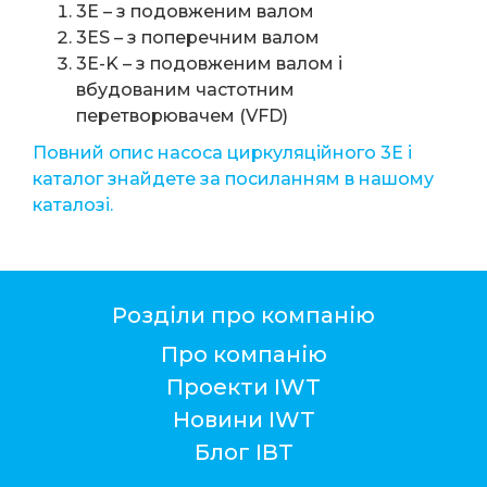
3E – з подовженим валом
3ES – з поперечним валом
3E-K – з подовженим валом і
вбудованим частотним
перетворювачем (VFD)
Повний опис насоса циркуляційного 3Е і
каталог знайдете за посиланням в нашому
каталозі.
Розділи про компанію
Про компанію
Проекти IWT
Новини IWT
Блог ІВТ