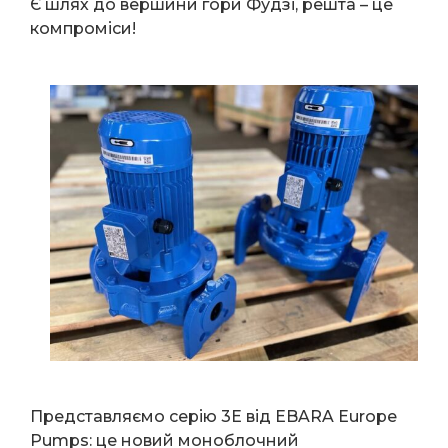
Є шлях до вершини гори Фудзі, решта – це
компроміси!
Представляємо серію 3E від EBARA Europe
Pumps: це новий моноблочний