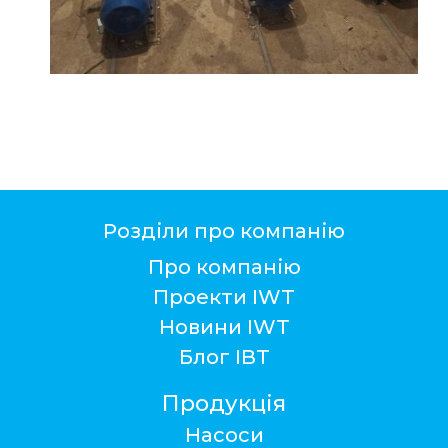
Розділи про компанію
Про компанію
Проекти IWT
Новини IWT
Блог ІВТ
Продукція
Насоси