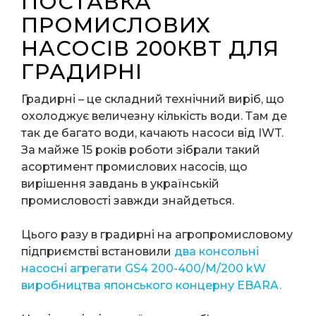
ПОСТАВКА
ПРОМИСЛОВИХ
НАСОСІВ 200КВТ ДЛЯ
ГРАДИРНІ
Градирні – це складний технічний виріб, що
охолоджує величезну кількість води. Там де
так де багато води, качають насоси від IWT.
За майже 15 років роботи зібрали такий
асортимент промислових насосів, що
вирішення завдань в українській
промисловості завжди знайдеться.
Цього разу в градирні на агропромисловому
підприємстві встановили
два консольні
насосні агрегати GS4 200-400/M/200 kW
виробництва японського концерну EBARA.