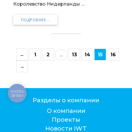
Королевство Нидерланды …
ПОДРОБНЕЕ...
←
1
2
…
13
14
15
16
→
КНОПКА
ЗВ'ЯЗКУ
Разделы о компании
О компании
Проекты
Новости IWT