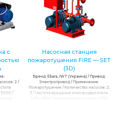
ка с
Насосная станция
ростью
пожаротушения FIRE — SET
A
(3D)
е:
Бренд:
Ebara, IWT (Украина)
/
Привод:
асосов:
2
/
Электропривод
/
Применение:
стота
Пожаротушение
/
Количество насосов:
2,
:
3000
/
3
/
Частота вращения электродвигателя:
/
Напор
1475, 2950
/
Максимальная подача:
276
/
пряжение:
Напор максимальный:
70
/
Конструкция
а:
25.2
/
T
насос:
Консольно-моноблочный
/
/
T max
Давление рабочее макс.:
10
/
Напряжение
50
номинальное:
230, 230/400, 400/690
/
Сетевое напряжение:
240, 400, 690
/
T
max окружающей среды:
40
/
T max
перекачиваемой среды:
120