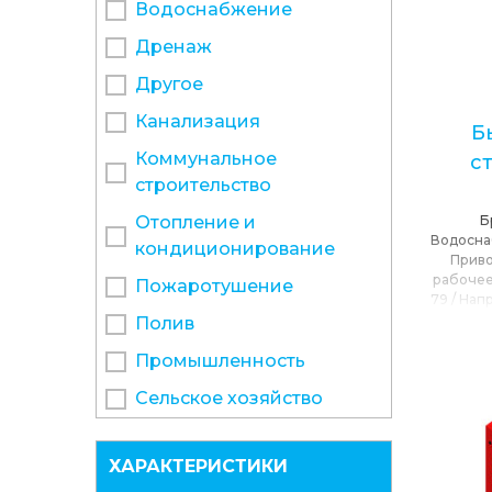
Водоснабжение
Дренаж
Другое
Канализация
Б
Коммунальное
с
строительство
Отопление и
Б
Водосн
кондиционирование
Прив
рабочее
Пожаротушение
79
/
Нап
Макси
Полив
на
Промышленность
окр
перек
Сельское хозяйство
вращ
ХАРАКТЕРИСТИКИ