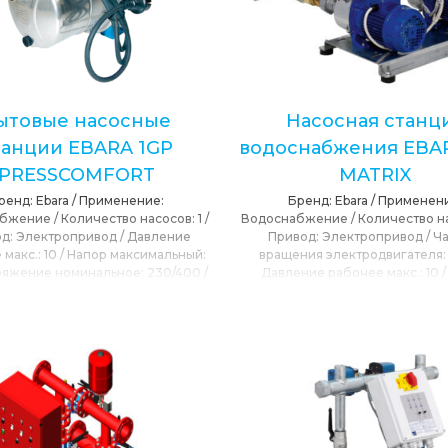
ытовые насосные
Насосная станц
танции EBARA 1GP
водоснабжения EBA
PRESSCOMFORT
MATRIX
ренд:
Ebara
/
Применение:
Бренд:
Ebara
/
Применени
абжение
/
Количество насосов:
1
/
Водоснабжение
/
Количество н
од:
Электропривод
/
Давление
Привод:
Электропривод
/
Ча
 макс.:
10
/
Напор максимальный:
вращения электродвигателя
ряжение номинальное:
230/400
/
Давление рабочее макс.:
10
мальная подача:
7.2
/
Сетевое
максимальный:
97
/
Максимальна
пряжение:
230, 400
/
T max
54
/
Сетевое напряжение:
230, 
ужающей среды:
40
/
T max
окружающей среды:
40
/
T
ачиваемой среды:
45
/
Частота
перекачиваемой среды:
ения электродвигателя:
3000