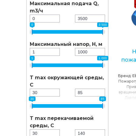
Максимальная подача Q,
m3/ч
0
3 500
Максимальный напор, Н, м
Н
1
1 000
пожа
Бренд:
E
T max окружающей среды,
Пожарот
C
Прив
вращени
Давле
30
85
максима
540
/
Сет
T max
T max перекачиваемой
п
среды, C