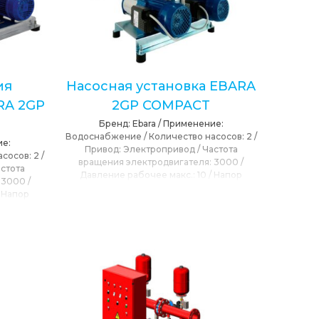
ия
Насосная установка EBARA
RA 2GP
2GP COMPACT
Бренд:
Ebara
/
Применение:
Водоснабжение
/
Количество насосов:
2
/
е:
Привод:
Электропривод
/
Частота
асосов:
2
/
вращения электродвигателя:
3000
/
стота
Давление рабочее макс.:
10
/
Напор
:
3000
/
максимальный:
86
/
Максимальная подача:
/
Напор
14.4
/
Сетевое напряжение:
220, 240
/
T
я подача:
max окружающей среды:
40
/
T max
400
/
T max
перекачиваемой среды:
40
 max
50