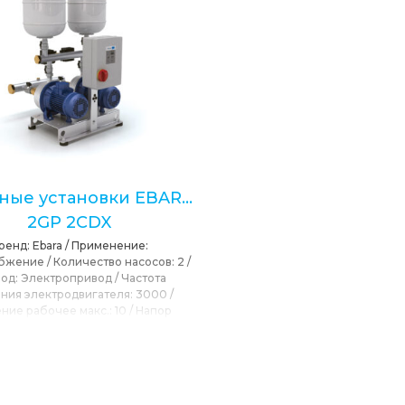
ные установки EBARA
2GP 2CDX
ренд:
Ebara
/
Применение:
бжение
/
Количество насосов:
2
/
од:
Электропривод
/
Частота
ния электродвигателя:
3000
/
ние рабочее макс.:
10
/
Напор
льный:
75
/
Максимальная подача:
тевое напряжение:
230, 400
/
T
окружающей среды:
40
/
T max
ерекачиваемой среды:
50