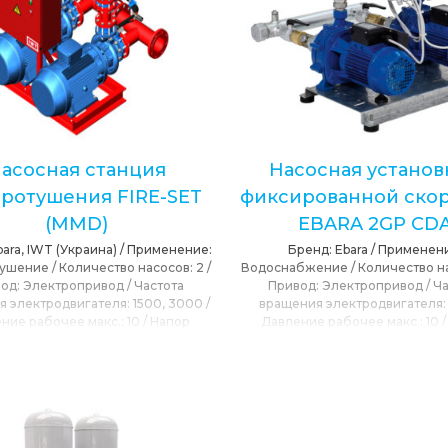
асосная станция
Насосная установ
ротушения FIRE-SET
фиксированной ско
(MMD)
EBARA 2GP CD
bara, IWT (Украина)
/
Применение:
Бренд:
Ebara
/
Применени
ушение
/
Количество насосов:
2
/
Водоснабжение
/
Количество н
од:
Электропривод
/
Частота
Привод:
Электропривод
/
Ча
я электродвигателя:
1500, 3000
/
вращения электродвигателя
ние рабочее макс.:
10
/
Напор
Давление рабочее макс.:
10
льный:
90
/
Максимальная подача:
максимальный:
86
/
Сетевое на
евое напряжение:
230, 400, 690
/
230, 400
/
Максимальная подач
 окружающей среды:
40
/
T max
max окружающей среды:
40
ерекачиваемой среды:
120
перекачиваемой среды: