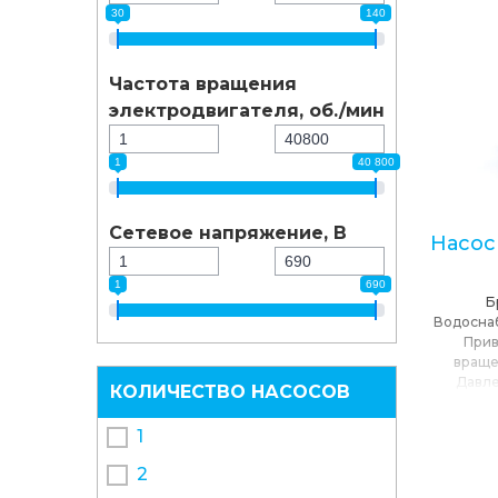
30
140
Частота вращения
электродвигателя, об./мин
1
40 800
Сетевое напряжение, В
Насос
1
690
Б
Водосна
Прив
враще
Давле
КОЛИЧЕСТВО НАСОСОВ
максима
25.2
/
Се
1
max 
п
2