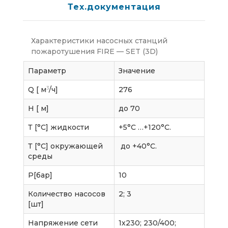
Тех.документация
Характеристики насосных станций
пожаротушения FIRE — SET (3D)
Параметр
Значение
3
Q [ м
/ч]
276
H [ м]
до 70
Т [°C] жидкости
+5°С …+120°С.
Т [°C] окружающей
до +40°С.
среды
P[бар]
10
Количество насосов
2; 3
[шт]
Напряжение сети
1х230; 230/400;