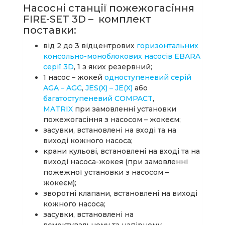
Насосні станції пожежогасіння
FIRE-SET 3D – комплект
поставки:
від 2 до 3 відцентрових
горизонтальних
консольно-моноблокових насосів EBARA
серії 3D
, 1 з яких резервний;
1 насос – жокей
одноступеневий серій
AGA – AGC
,
JES(X) – JE(X)
або
багатоступеневий COMPACT
,
MATRIX
при замовленні установки
пожежогасіння з насосом – жокеєм;
засувки, встановлені на вході та на
виході кожного насоса;
крани кульові, встановлені на вході та на
виході насоса-жокея (при замовленні
пожежної установки з насосом –
жокеєм);
зворотні клапани, встановлені на виході
кожного насоса;
засувки, встановлені на
всмоктувальному та напірному