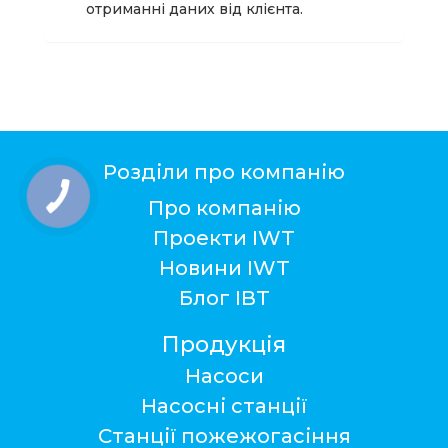
отриманні даних від клієнта.
Розділи про компанію
Про компанію
Проекти IWT
Новини IWT
Блог ІВТ
Продукція
Насоси
Насосні станції
Станції пожежогасіння