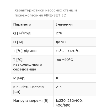
Характеристики насосних станцій
пожежогасіння FIRE-SET 3D
Параметр
Значення
3
Q [ м
/год]
276
H [ м]
до 70
Т [°C] рідини
+5°С …+120°С.
Т [°C]
до +40°С.
навколишнього
середовища
P [бар]
10
Кількість насосів
2; 3
[шт]
Напруга мережі [В]
1х230; 230/400;
400/690