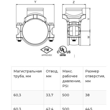
Магистральная
Отвод,
Макс.
Размер
труба, мм
мм
рабочее
отверстия,
давление,
мм
PSI
60,3
33,7
500
38
60,3
42,4
500
44,5