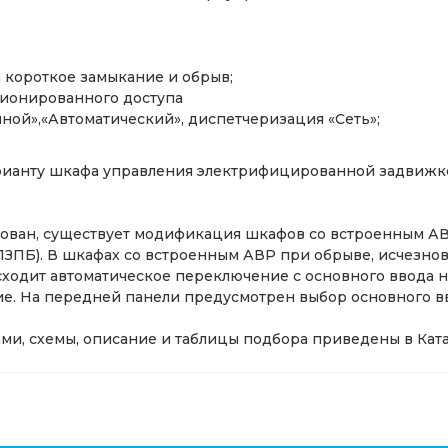
 короткое замыкание и обрыв;
ционированного доступа
ой»,«Автоматический», диспетчеризация «Сеть»;
арианту шкафа управления электрифицированной задвижк
ован, существует модификация шкафов со встроенным АВ
11ЗПБ). В шкафах со встроенным АВР при обрыве, исчезн
ходит автоматическое переключение с основного ввода н
е. На передней панели предусмотрен выбор основного в
и, схемы, описание и таблицы подбора приведены в Ката