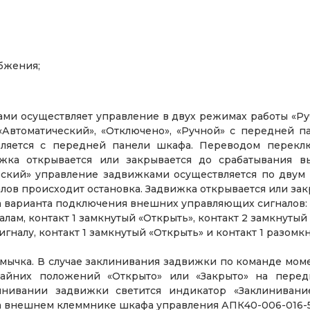
бжения;
ми осуществляет управление в двух режимах работы «Ру
Автоматический», «Отключено», «Ручной» с передней 
ляется с передней панели шкафа. Переводом переклю
жка открывается или закрывается до срабатывания в
еский» управление задвижками осуществляется по дву
налов происходит остановка. Задвижка открывается или за
а варианта подключения внешних управляющих сигналов:
лам, контакт 1 замкнутый «Открыть», контакт 2 замкнутый 
гналу, контакт 1 замкнутый «Открыть» и контакт 1 разомкн
ремычка. В случае заклинивания задвижки по команде мо
айних положений «Открыто» или «Закрыто» на перед
инивании задвижки светится индикатор «Заклинивани
 внешнем клеммнике шкафа управления АПК40-006-016-54