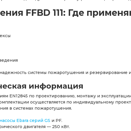
ния FFBD 111: Где применя
лексы
аведения
 надежность системы пожаротушения и резервирование и
ческая информация
аниям EN12845 по проектированию, монтажу и эксплуатац
омплектации осуществляется по индивидуальному проекту
ия в системах пожаротушения.
насосы Ebara серий GS
и PF.
ического двигателя — 250 кВт.