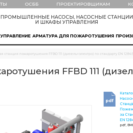
КТЫ
ОСББ
ПРОЕКТИРОВЩИКАМ
К
ПРОМЫШЛЕННЫЕ НАСОСЫ, НАСОСНЫЕ СТАНЦИИ
И ШКАФЫ УПРАВЛЕНИЯ
 УПРАВЛЕНИЕ
АРМАТУРА ДЛЯ ПОЖАРОТУШЕНИЯ
ПРОИЗ
я станция пожаротушения FFBD 111 (дизель+электро) по стандарту EN 1284
аротушения FFBD 111 (дизел
Катало
Насос
pdf
Станці
Пожеж
за Ста
EN 128
pdf, 8M