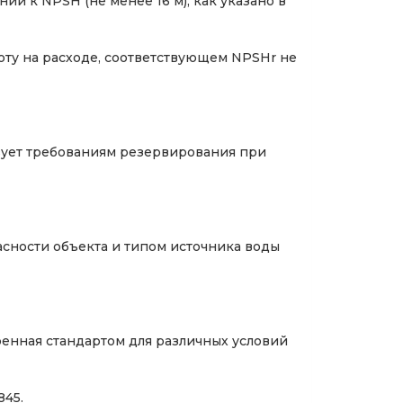
й к NPSH (не менее 16 м), как указано в
оту на расходе, соответствующем NPSHr не
вует требованиям резервирования при
асности объекта и типом источника воды
енная стандартом для различных условий
845.