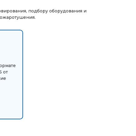
ервирования, подбору оборудования и
пожаротушения.
формате
5 от
кие