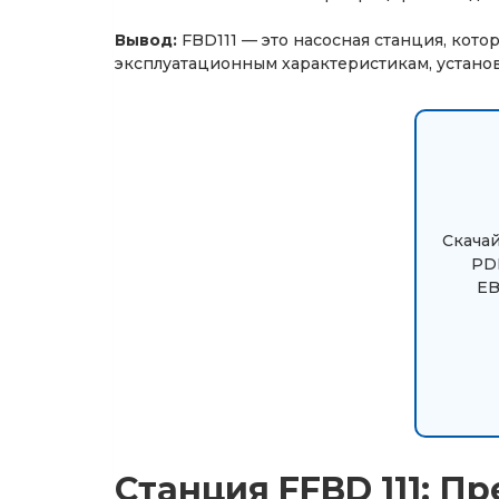
Вывод:
FBD111 — это насосная станция, кото
эксплуатационным характеристикам, устано
Скачай
PDF
EB
Станция FFBD 111: П