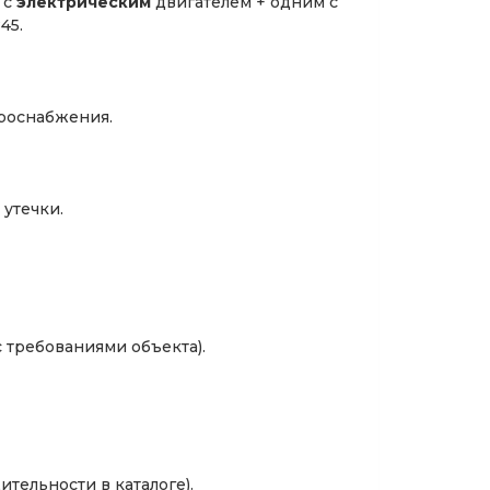
 с
электрическим
двигателем + одним с
45.
троснабжения.
утечки.
 требованиями объекта).
тельности в каталоге).