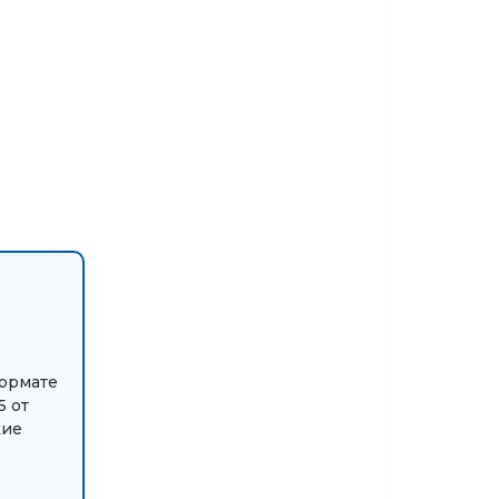
формате
5 от
кие