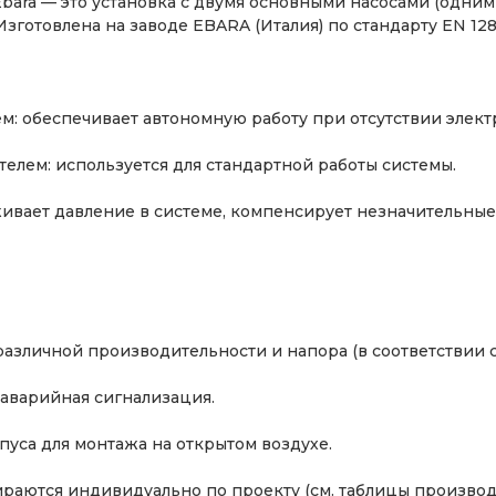
bara — это установка с двумя основными насосами (одним
зготовлена на заводе EBARA (Италия) по стандарту EN 128
м: обеспечивает автономную работу при отсутствии элек
елем: используется для стандартной работы системы.
ивает давление в системе, компенсирует незначительные 
зличной производительности и напора (в соответствии с
 аварийная сигнализация.
уса для монтажа на открытом воздухе.
раются индивидуально по проекту (см. таблицы производи