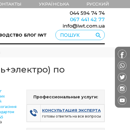
ОНТАКТЫ
УКРАЇНСЬКА
РУССКИЙ
044 594 74 74
067 441 42 77
info@iwt.com.ua
ВОДСТВО
БЛОГ IWT
5
ь+электро) по
г
них
Профессиональные услуги:
й
огасіння
КОНСУЛЬТАЦИЯ ЭКСПЕРТА
ндартом
готовы ответить на все вопросы
45
B