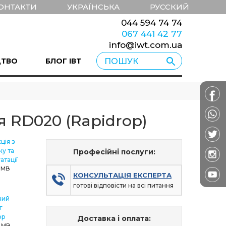
ОНТАКТИ
УКРАЇНСЬКА
РУССКИЙ
044 594 74 74
067 441 42 77
info@iwt.com.ua
ЦТВО
БЛОГ ІВТ
 RD020 (Rapidrop)
ція з
у та
Професійні послуги:
атації
2 MB
КОНСУЛЬТАЦІЯ ЕКСПЕРТА
готові відповісти на всі питання
ний
г
op
Доставка і оплата:
7 MB