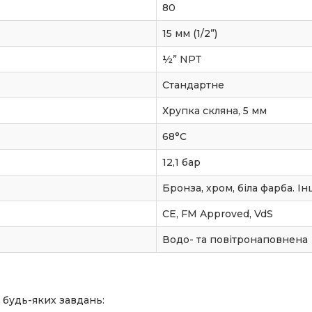
80
15 мм (1/2”)
½” NPT
Стандартне
Хрупка скляна, 5 мм
68°C
12,1 бар
Бронза, хром, біла фарба. І
CE, FM Approved, VdS
Водо- та повітронаповнена
 будь-яких завдань: