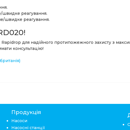
ння.
не/швидке реагування.
тне/швидке реагування.
 RD020!
 Rapidrop для надійного протипожежного захисту з максим
мати консультацію!
британія)
Продукція
Насоси
Насосні станції