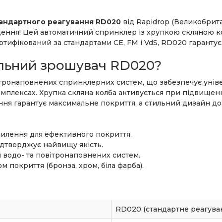
тандартного реагування RD020
від Rapidrop (Великобрита
ення! Цей автоматичний спринклер із хрупкою скляною 
ифікований за стандартами CE, FM і VdS, RD020 гарантує 
льний зрошувач RD020?
тронаповнених спринклерних систем, що забезпечує універ
омплексах. Хрупка скляна колба активується при підвищен
ня гарантує максимальне покриття, а стильний дизайн до
илення для ефективного покриття.
підтверджує найвищу якість.
я водо- та повітронаповнених систем.
м покриття (бронза, хром, біла фарба).
RD020 (стандартне реагува