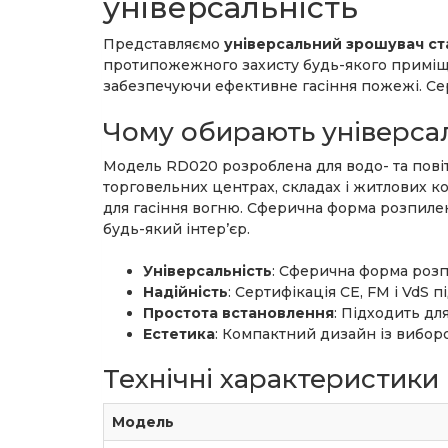
універсальність
Представляємо
універсальний зрошувач с
протипожежного захисту будь-якого приміщ
забезпечуючи ефективне гасіння пожежі. Серт
Чому обирають універса
Модель RD020 розроблена для водо- та пові
торговельних центрах, складах і житлових к
для гасіння вогню. Сферична форма розпилен
будь-який інтер’єр.
Універсальність
: Сферична форма розп
Надійність
: Сертифікація CE, FM і VdS 
Простота встановлення
: Підходить дл
Естетика
: Компактний дизайн із виборо
Технічні характеристики
Модель