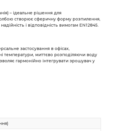
нія) – ідеальне рішення для
колбою створює сферичну форму розпилення,
надійність і відповідність вимогам EN12845.
сальне застосування в офісах,
ні температури, миттєво розподіляючи воду
зволяє гармонійно інтегрувати зрошувач у
ння)