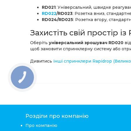
RD021
: Універсальний, швидке реагува
RD022
/RD023
: Розетка вниз, стандарт
RD024/RD025
: Розетка вгору, стандар
Захистіть свій простір із
Оберіть
універсальний зрошувач RD020
від
щоб замовити спринклерну систему або отри
Дивитись
інші спринклери Rapidrop (Велико
КНОПКА
ЗВ'ЯЗКУ
Розділи про компанію
Про компанію