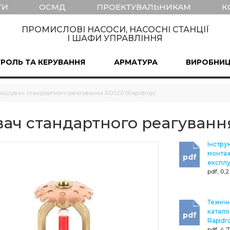
ТИ
ОСМД
ПРОЕКТУВАЛЬНИКАМ
К
ПРОМИСЛОВІ НАСОСИ, НАСОСНІ СТАНЦІЇ
І ШАФИ УПРАВЛІННЯ
РОЛЬ ТА КЕРУВАННЯ
АРМАТУРА
ВИРОБНИ
рошувач стандартного реагування RD020 (Rapidrop)
ач стандартного реагування
Інструк
монтаж
pdf
експлу
pdf, 0,
Техніч
катало
pdf
Rapidr
pdf, 4,