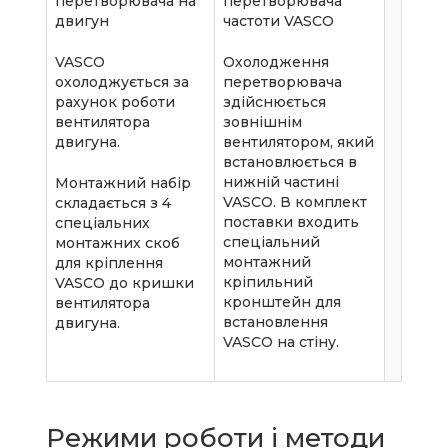
перетворювача на
перетворювача
двигун
частоти VASCO
VASCO
Охолодження
охолоджується за
перетворювача
рахунок роботи
здійснюється
вентилятора
зовнішнім
двигуна.
вентилятором, який
встановлюється в
нижній частині
Монтажний набір
VASCO. В комплект
складається з 4
поставки входить
спеціальних
спеціальний
монтажних скоб
монтажний
для кріплення
кріпильний
VASCO до кришки
кронштейн для
вентилятора
встановлення
двигуна.
VASCO на стіну.
Режими роботи і методи