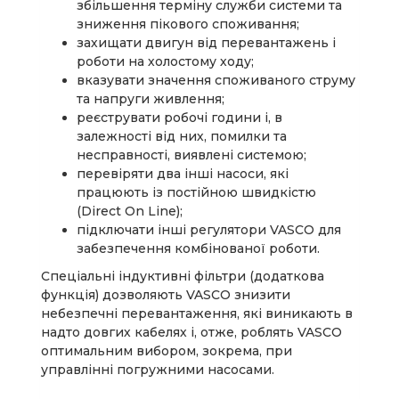
збільшення терміну служби системи та
зниження пікового споживання;
захищати двигун від перевантажень і
роботи на холостому ходу;
вказувати значення споживаного струму
та напруги живлення;
реєструвати робочі години і, в
залежності від них, помилки та
несправності, виявлені системою;
перевіряти два інші насоси, які
працюють із постійною швидкістю
(Direct On Line);
підключати інші регулятори VASCO для
забезпечення комбінованої роботи.
Спеціальні індуктивні фільтри (додаткова
функція) дозволяють VASCO знизити
небезпечні перевантаження, які виникають в
надто довгих кабелях і, отже, роблять VASCO
оптимальним вибором, зокрема, при
управлінні погружними насосами.