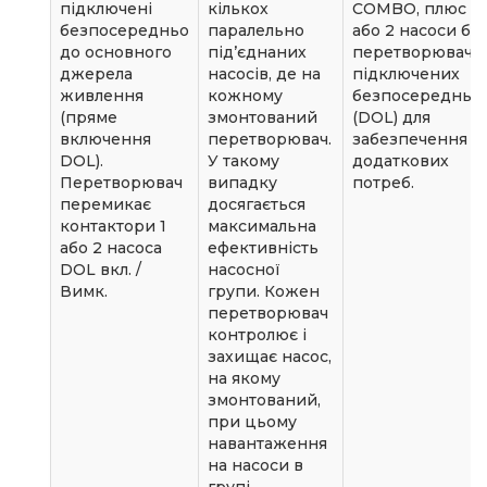
підключені
кількох
COMBO, плюс 1
безпосередньо
паралельно
або 2 насоси бе
до основного
під’єднаних
перетворювача,
джерела
насосів, де на
підключених
живлення
кожному
безпосередньо
(пряме
змонтований
(DOL) для
включення
перетворювач.
забезпечення
DOL).
У такому
додаткових
Перетворювач
випадку
потреб.
перемикає
досягається
контактори 1
максимальна
або 2 насоса
ефективність
DOL вкл. /
насосної
Вимк.
групи. Кожен
перетворювач
контролює і
захищає насос,
на якому
змонтований,
при цьому
навантаження
на насоси в
групі