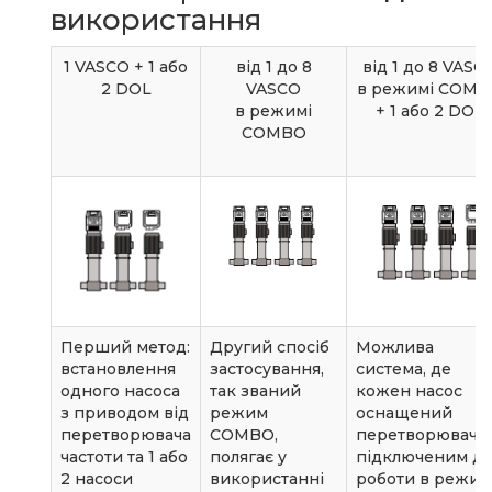
використання
1 VASCO + 1 або
від 1 до 8
від 1 до 8 VASC
2 DOL
VASCO
в режимі COMB
в режимі
+ 1 або 2 DOL
COMBO
Перший метод:
Другий спосіб
Можлива
встановлення
застосування,
система, де
одного насоса
так званий
кожен насос
з приводом від
режим
оснащений
перетворювача
COMBO,
перетворюваче
частоти та 1 або
полягає у
підключеним д
2 насоси
використанні
роботи в режим