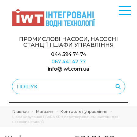
ПРОМИСЛОВІ НАСОСИ, НАСОСНІ
СТАНЦІЇ
І ШАФИ УПРАВЛІННЯ
044 594 74 74
067 441 42 77
info@iwt.com.ua
Главная
Магазин
Контроль і управління
>
>
>
Шафа керування EBARA SP з перетворювачем частоти для
насосних станцій