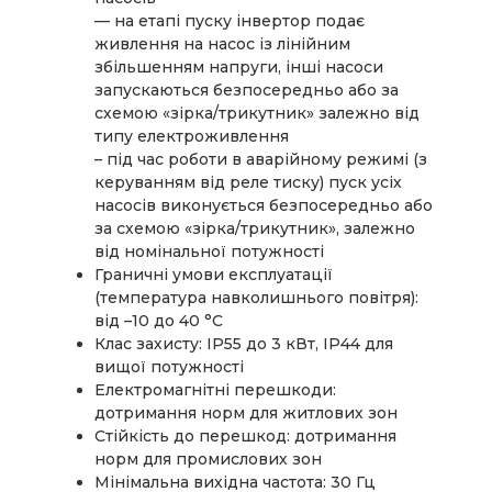
— на етапі пуску інвертор подає
живлення на насос із лінійним
збільшенням напруги, інші насоси
запускаються безпосередньо або за
схемою «зірка/трикутник» залежно від
типу електроживлення
– під час роботи в аварійному режимі (з
керуванням від реле тиску) пуск усіх
насосів виконується безпосередньо або
за схемою «зірка/трикутник», залежно
від номінальної потужності
Граничні умови експлуатації
(температура навколишнього повітря):
від –10 до 40 °C
Клас захисту: IP55 до 3 кВт, IP44 для
вищої потужності
Електромагнітні перешкоди:
дотримання норм для житлових зон
Стійкість до перешкод: дотримання
норм для промислових зон
Мінімальна вихідна частота: 30 Гц