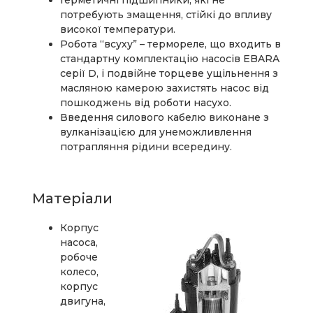
Герметичні підшипники, які не
потребують змащення, стійкі до впливу
високої температури.
Робота “всуху” – термореле, що входить в
стандартну комплектацію насосів EBARA
серії D, і подвійне торцеве ущільнення з
масляною камерою захистять насос від
пошкоджень від роботи насухо.
Введення силового кабелю виконане з
вулканізацією для унеможливлення
потрапляння рідини всередину.
Матеріали
Корпус
насоса,
робоче
колесо,
корпус
двигуна,