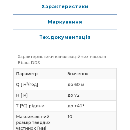
Характеристики
Маркування
Тех.документація
Характеристики каналізаційних насосів
Ebara DRS
Параметр
Значення
3
Q [ м
/год]
до 60 м
H [ м]
до 72
Т [°C] рідини
до +40°
Максимальний
10
розмір твердих
частинок [мм]