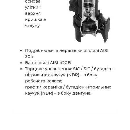
основа
улітки і
верхня
кришка з
чавуну
Подрібнювач з нержавіючої сталі AISI
304
Вал зі сталі AISI 420B
Торцеве ущільнення: SiC / SiC / бутадієн-
нітрильних каучук (NBR) – з боку
робочого колеса;
графіт / кераміка / бутадієн-нітрильних
каучук (NBR) – з боку двигуна.