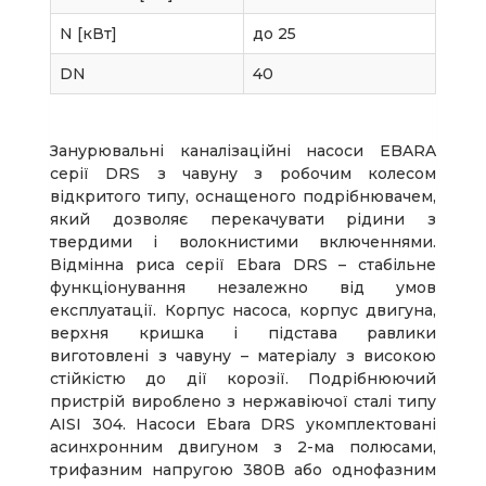
N [кВт]
до 25
DN
40
Занурювальні каналізаційні насоси EBARA
серії DRS з чавуну з робочим колесом
відкритого типу, оснащеного подрібнювачем,
який дозволяє перекачувати рідини з
твердими і волокнистими включеннями.
Відмінна риса серії Ebara DRS – стабільне
функціонування незалежно від умов
експлуатації. Корпус насоса, корпус двигуна,
верхня кришка і підстава равлики
виготовлені з чавуну – матеріалу з високою
стійкістю до дії корозії. Подрібнюючий
пристрій вироблено з нержавіючої сталі типу
AISI 304. Насоси Ebara DRS укомплектовані
асинхронним двигуном з 2-ма полюсами,
трифазним напругою 380В або однофазним