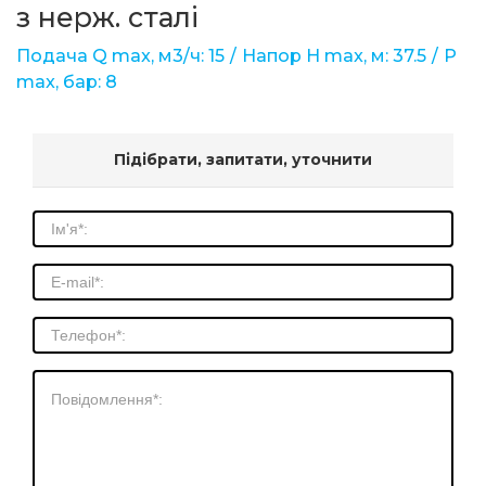
з нерж. сталі
Подача Q max, м3/ч: 15
Напор Н max, м: 37.5
Р
max, бар: 8
Підібрати, запитати, уточнити