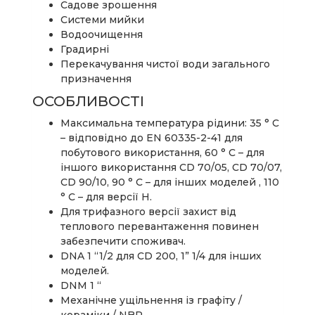
Садове зрошення
Системи мийки
Водоочищення
Градирні
Перекачування чистої води загального
призначення
ОСОБЛИВОСТІ
Максимальна температура рідини: 35 ° С
– відповідно до EN 60335-2-41 для
побутового використання, 60 ° С – для
іншого використання CD 70/05, CD 70/07,
CD 90/10, 90 ° С – для інших моделей , 110
° С – для версії Н.
Для трифазного версії захист від
теплового перевантаження повинен
забезпечити споживач.
DNA 1 “1/2 для CD 200, 1” 1/4 для інших
моделей.
DNM 1 “
Механічне ущільнення із графіту /
кераміки / NBR.