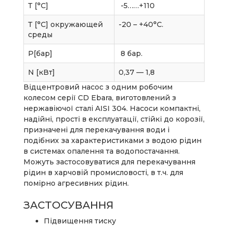
Т [°C]
-5……+110
Т [°C] окружающей
-20 – +40°С.
среды
P[бар]
8 бар.
N [кВт]
0,37 — 1,8
Відцентровий насос з одним робочим
колесом серії CD Ebara, виготовлений з
нержавіючої сталі AISI 304. Насоси компактні,
надійні, прості в експлуатації, стійкі до корозії,
призначені для перекачування води і
подібних за характеристиками з водою рідин
в системах опалення та водопостачання.
Можуть застосовуватися для перекачування
рідин в харчовій промисловості, в т.ч. для
помірно агресивних рідин.
ЗАСТОСУВАННЯ
Підвищення тиску