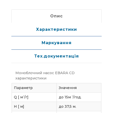
Опис
Характеристики
Маркування
Тех.документація
Моноблочний насос EBARA CD
характеристики
Параметр
Значення
3
3
Q [ м
/г]
до 15м
/год.
H [ м]
до 37,5 м.