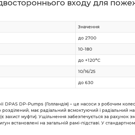
 двостороннього входу для поже
Значення
до 2700
10-180
до +120°С
10/16/25
до 630
ії DPАS DP-Pumps (Голландія) – це насоси з робочим коле
о розділений, має радіальний всмоктуючий і радіальний на
є захист муфти). Ущільнення забезпечується за рахунок з
гун встановлені на загальній рамі-підставі. У стандартном