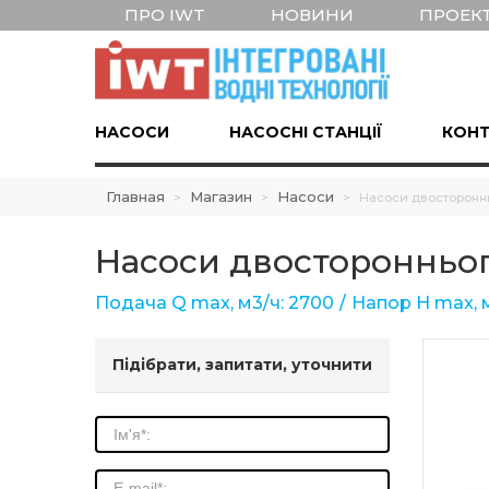
ПРО IWT
НОВИНИ
ПРОЕК
НАСОСИ
НАСОСНІ СТАНЦІЇ
КОНТ
Главная
Магазин
Насоси
>
>
>
Насоси двостороннь
Насоси двосторонньог
Подача Q max, м3/ч: 2700
Напор Н max, м
Підібрати, запитати, уточнити