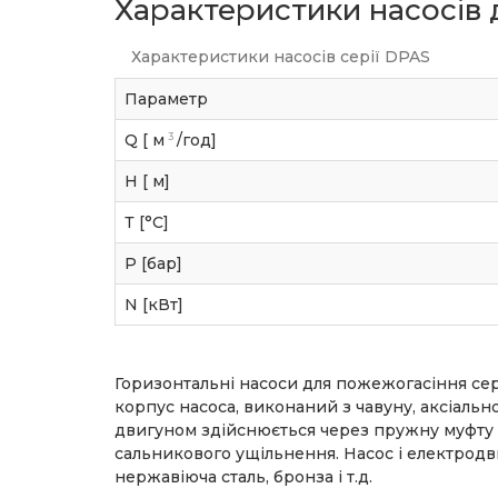
Характеристики насосів
Характеристики насосів серії DPAS
Параметр
3
Q [ м
/год]
H [ м]
Т [°C]
P [бар]
N [кВт]
Горизонтальні насоси для пожежогасіння сер
корпус насоса, виконаний з чавуну, аксіальн
двигуном здійснюється через пружну муфту (
сальникового ущільнення. Насос і електродви
нержавіюча сталь, бронза і т.д.