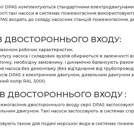
ії DPAS комплектуються стандартними електродвигунами кл
ті такі насоси в системах пожежогасіння використовують 
AS входять до складу насосних станцій пожежогасіння, 
В ДВОСТОРОННЬОГО ВХОДУ:
азоном робочих характеристик.
пусу насоса і складових вузлів обираються в залежності ві
 точку, необхідну замовнику, і динамічно балансують разом 
 насоса без демонтажу (без від’єднання від трубопроводу
сів DPAS з електричним двигуном, дизельним двигуном аб
ний колір RAL 3000.
В ДВОСТОРОННЬОГО ВХОДУ :
ожежогасіння двостороннього входу серії DPAS застосову
 дизельним двигуном. Такі насоси застосовують в системах 
совують також для подачі морської води в системах пожеж