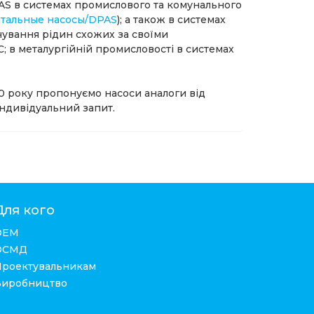
PAS в системах промислового та комунального
нтальные насосы/DPAS
); а також в системах
чування рідин схожих за своїми
; в металургійній промисловості в системах
20 року пропонуємо насоси аналоги від
індивідуальний запит.
Для кого
ОЕМ
ОСМД
Проектувальникам
Виробництво