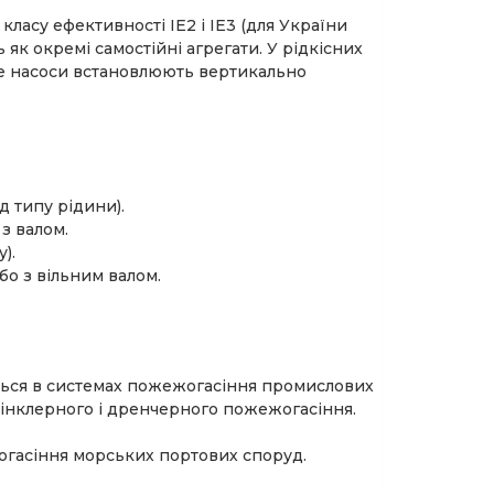
асу ефективності IE2 і IE3 (для України
як окремі самостійні агрегати. У рідкісних
де насоси встановлюють вертикально
д типу рідини).
з валом.
).
о з вільним валом.
ються в системах пожежогасіння промислових
спрінклерного і дренчерного пожежогасіння.
огасіння морських портових споруд.