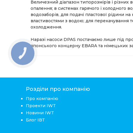
Величезний діапазон типорозмірів і різних 
опалення; в системах гарячого і холодного 
водозаборів, для подачі пластової рідини на
властивостями з водою; для перекачування т
охолодження.
Наразі насоси DPAS постачаємо лише під про
японського концерну EBARA та німецьких зав
КНОПКА
ЗВ'ЯЗКУ
Розділи про компанію
Про компанію
Проекти IWT
Новини IWT
Блог ІВТ