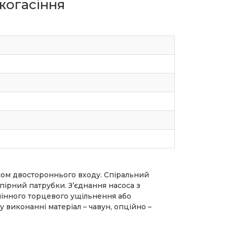
жогасіння
сом двостороннього входу. Спіральний
пірний патрубки. З’єднання насоса з
мінного торцевого ущільнення або
у виконанні матеріал – чавун, опційно –