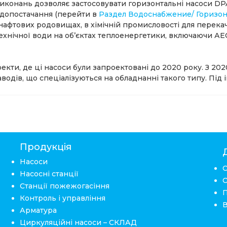
виконань дозволяє застосовувати горизонтальні насоси D
водопостачання (перейти в
Раздел Водоснабжение/ Горизо
 нафтових родовищах, в хімічній промисловості для перека
ехнічної води на об’єктах теплоенергетики, включаючи АЕС
екти, де ці насоси були запроектовані до 2020 року. З 20
одів, що спеціалізуються на обладнанні такого типу. Під 
Продукція
Насоси
Насосні станції
Станції пожежогасіння
Контроль і управління
Арматура
Циркуляційні насоси – СКЛАД