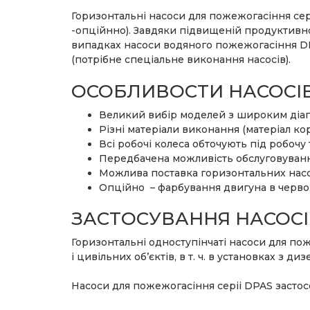
Горизонтальні насоси для пожежогасіння сер
-опційнно). Завдяки підвищеній продуктивнос
випадках насоси водяного пожежогасіння DP
(потрібне спеціальне виконання насосів).
ОСОБЛИВОСТИ НАСОСІ
Великий вибір моделей з широким діап
Різні матеріали виконання (матеріал кор
Всі робочі колеса обточують під робочу
Передбачена можливість обслуговування
Можлива поставка горизонтальних насо
Опційно – фарбування двигуна в черво
ЗАСТОСУВАННЯ НАСОСІ
Горизонтальні одноступінчаті насоси для п
і цивільних об’єктів, в т. ч. в установках з
Насоси для пожежогасіння серіі DPAS засто