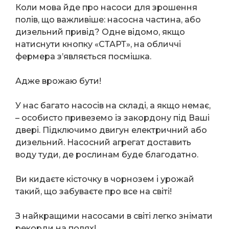
Коли мова йде про насоси для зрошення
полів, що важливіше: насосна частина, або
дизельний привід? Одне відомо, якщо
натиснути кнопку «СТАРТ», на обличчі
фермера з’являється посмішка.
Адже врожаю бути!
У нас багато насосів на складі, а якщо немає,
– особисто привеземо із закордону під Ваші
двері. Підключимо двигун електричний або
дизельний. Насосний агрегат доставить
воду туди, де рослинам буде благодатно.
Ви кидаєте кісточку в чорнозем і урожай
такий, що забуваєте про все на світі!
З найкращими насосами в світі легко знімати
рекорди на полях!