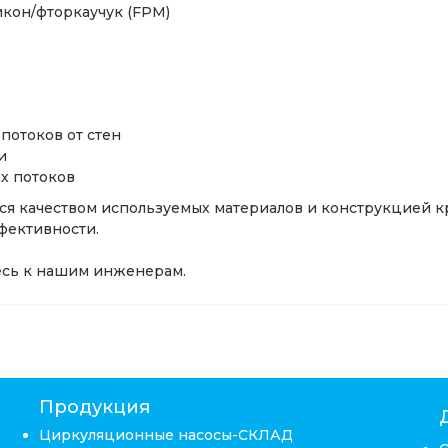
ликон/фторкаучук (FPM)
потоков от стен
и
х потоков
я качеством используемых материалов и конструкцией к
фективности.
есь к нашим инженерам.
Продукция
Циркуляционные насосы-СКЛАД