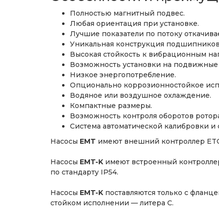
Полностью магнитный подвес.
Любая ориентация при установке.
Лучшие показатели по потоку откачивае
Уникальная конструкция подшипниково
Высокая стойкость к вибрационным на
Возможность установки на подвижные 
Низкое энергопотребление.
Опционально коррозионностойкое исп
Водяное или воздушное охлаждение.
Компактные размеры.
Возможность контроля оборотов ротора
Система автоматической калибровки и
Насосы
EMT
имеют внешний контроллер ETC0
Насосы
EMT-K
имеют встроенный контроллер
по стандарту IP54.
Насосы
EMT-K
поставляются только с фланце
стойком исполнении — литера C.