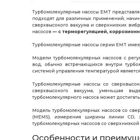
Турбомолекулярные насосы EMT представля
подходят для различных применений, начи
сверхвысокого вакуума и сверхнизких виб
насосов
— с терморегуляцией, коррозионн
Турбомолекулярные насосы серии EMT имею
Модели турбомолекулярных насосов с регу
вод, обычно встречающихся внутри турбо
системой управления температурой являетс
Турбомолекулярные насосы со сверхвысок
сверхвысокого вакуума, уменьшая выд
турбомолекулярного насоса может достигать 
Модель турбомолекулярных насосов со све
(MEMS), измерения ширины линии CD, э
турбомолекулярных насосов со сверхнизкой 
Особенности и преимуще