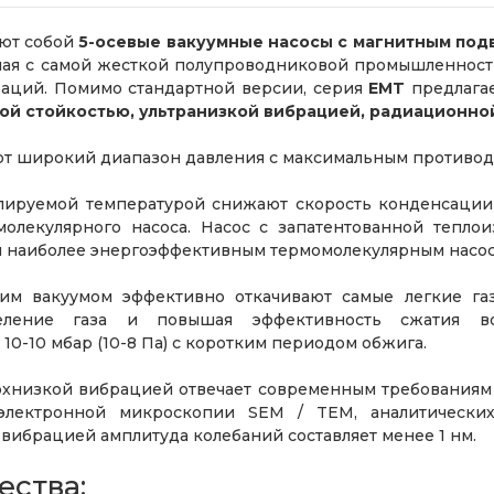
ют собой
5-осевые вакуумные насосы с магнитным под
ная с самой жесткой полупроводниковой промышленности
раций. Помимо стандартной версии, серия
EMT
предлага
ой стойкостью, ультранизкой вибрацией, радиационно
т широкий диапазон давления с максимальным противода
лируемой температурой снижают скорость конденсации
молекулярного насоса. Насос с запатентованной тепло
я наиболее энергоэффективным термомолекулярным насос
им вакуумом эффективно откачивают самые легкие газ
еление газа и повышая эффективность сжатия во
10-10 мбар (10-8 Па) с коротким периодом обжига.
рхнизкой вибрацией отвечает современным требованиям 
лектронной микроскопии SEM / TEM, аналитических
вибрацией амплитуда колебаний составляет менее 1 нм.
ства: