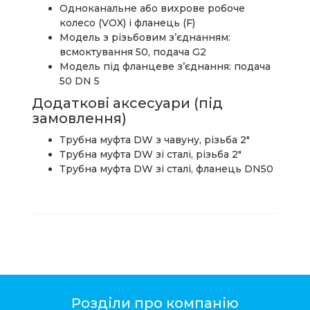
Одноканальне або вихрове робоче
колесо (VOX) і фланець (F)
Модель з різьбовим з’єднанням:
всмоктування 50, подача G2
Модель під фланцеве з’єднання: подача
50 DN 5
Додаткові аксесуари (під
замовлення)
Трубна муфта DW з чавуну, різьба 2″
Трубна муфта DW зі сталі, різьба 2″
Трубна муфта DW зі сталі, фланець DN50
Розділи про компанію