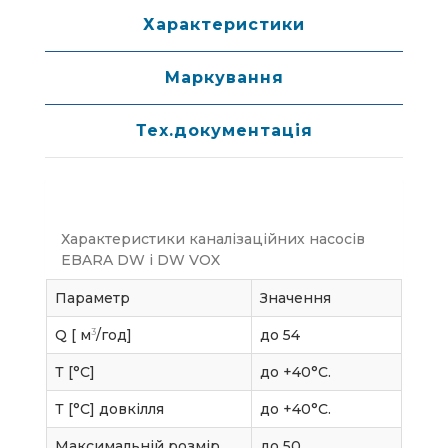
Характеристики
Маркування
Тех.документація
Характеристики каналізаційних насосів
EBARA DW і DW VOX
Параметр
Значення
3
Q [ м
/год]
до 54
Т [°C]
до +40°С.
Т [°C] довкілля
до +40°С.
Максимальній розмір
до 50