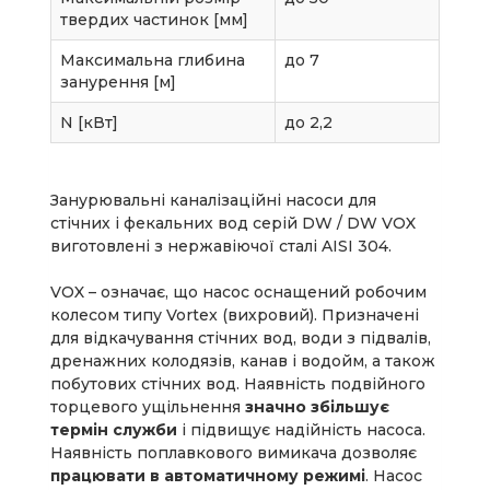
твердих частинок [мм]
Максимальна глибина
до 7
занурення [м]
N [кВт]
до 2,2
Занурювальні каналізаційні насоси для
стічних і фекальних вод серій DW / DW VOX
виготовлені з нержавіючої сталі AISI 304.
VOX – означає, що насос оснащений робочим
колесом типу Vortex (вихровий). Призначені
для відкачування стічних вод, води з підвалів,
дренажних колодязів, канав і водойм, а також
побутових стічних вод. Наявність подвійного
торцевого ущільнення
значно збільшує
термін служби
і підвищує надійність насоса.
Наявність поплавкового вимикача дозволяє
працювати в автоматичному режимі
. Насос