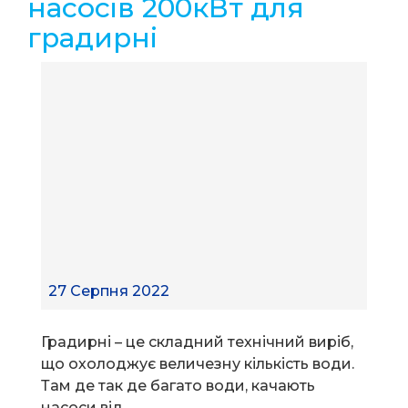
насосів 200кВт для
градирні
27 Серпня 2022
Градирні – це складний технічний виріб,
що охолоджує величезну кількість води.
Там де так де багато води, качають
насоси від