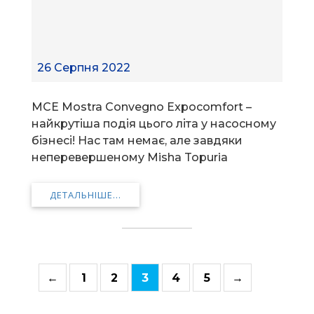
26 Серпня 2022
MCE Mostra Convegno Expocomfort –
найкрутіша подія цього літа у насосному
бізнесі! Нас там немає, але завдяки
неперевершеному Misha Topuria
ДЕТАЛЬНІШЕ...
←
1
2
3
4
5
→