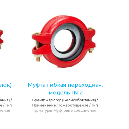
лок),
Муфта гибкая переходная,
модель 1NR
ания)
/
Бренд:
Rapidrop (Великобритания)
/
ие
/
Тип
Применение:
Пожаротушение
/
Тип
нения
арматуры:
Муфтовые соединения