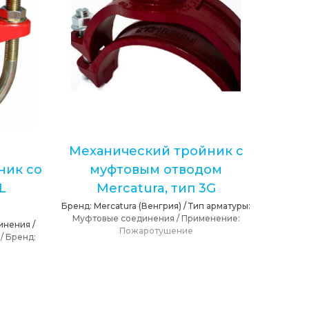
й
Механический тройник с
ник со
муфтовым отводом
L
Mercatura, тип 3G
Бренд:
Mercatura (Венгрия)
/
Тип арматуры:
Муфтовые соединения
/
Применение:
инения
/
Пожаротушение
/
Бренд: