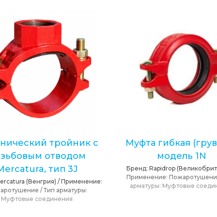
нический тройник с
Муфта гибкая (грув
зьбовым отводом
модель 1N
Mercatura, тип 3J
Бренд:
Rapidrop (Великобрит
Применение:
Пожаротушен
ercatura (Венгрия)
/
Применение:
арматуры:
Муфтовые соеди
аротушение
/
Тип арматуры:
Муфтовые соединения