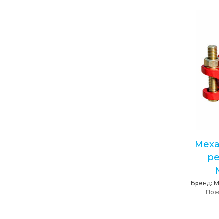
Меха
ре
Бренд:
M
Пож