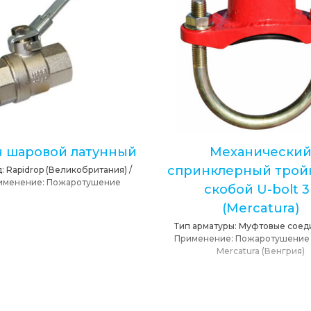
н шаровой латунный
Механически
спринклерный трой
д:
Rapidrop (Великобритания)
/
именение:
Пожаротушение
скобой U-bolt 3
(Mercatura)
Тип арматуры:
Муфтовые соед
Применение:
Пожаротушение
Mercatura (Венгрия)