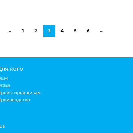
←
1
2
3
4
5
6
→
Для кого
ОЕМ
ОСББ
Проектировщикам
Производство
ua