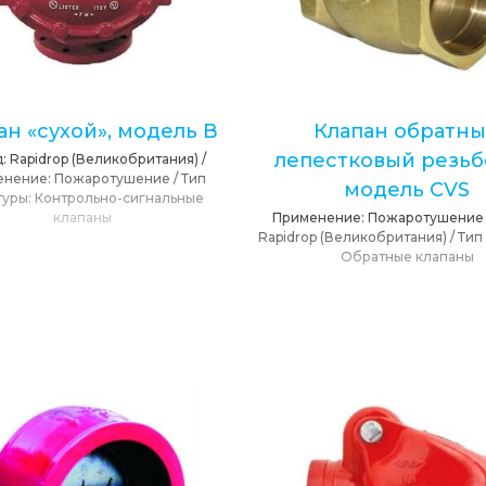
ан «сухой», модель В
Клапан обратн
лепестковый резьб
д:
Rapidrop (Великобритания)
/
енение:
Пожаротушение
/
Тип
модель CVS
туры:
Контрольно-сигнальные
клапаны
Применение:
Пожаротушение
Rapidrop (Великобритания)
/
Тип
Обратные клапаны